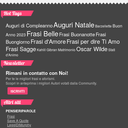
Hot Tags
Auguri Natale
Auguri di Compleanno
Buon
Barzellette
Frasi Belle
Frasi Buonanotte
Frasi
Anno 2023
Frasi d'Amore
Frasi per dire Ti Amo
Buongiorno
Frasi Sagge
Oscar Wilde
Kahlil Gibran
Matrimonio
Stati
d'Animo
Newsletter
Rimani in contatto con Noi!
Per te le migliori frasi e aforismi.
Scopri in anteprima i migliori Autori votati dalla Community.
ISCRIVITI
Altri siti
PENSIERIPAROLE
Frasi
Save A Quote
LeggiDiMurphy