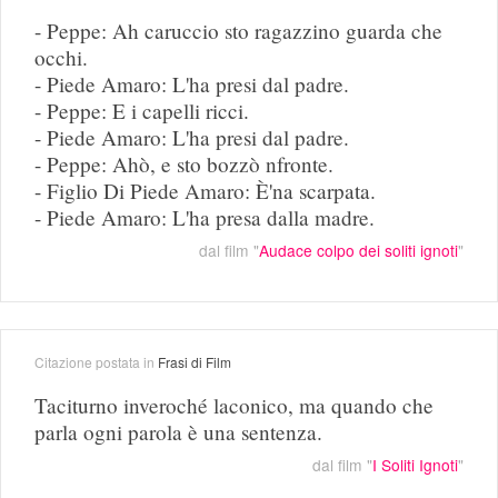
- Peppe: Ah caruccio sto ragazzino guarda che
occhi.
- Piede Amaro: L'ha presi dal padre.
- Peppe: E i capelli ricci.
- Piede Amaro: L'ha presi dal padre.
- Peppe: Ahò, e sto bozzò nfronte.
- Figlio Di Piede Amaro: È'na scarpata.
- Piede Amaro: L'ha presa dalla madre.
dal film "
Audace colpo dei soliti ignoti
"
Citazione postata in
Frasi di Film
Taciturno inveroché laconico, ma quando che
parla ogni parola è una sentenza.
dal film "
I Soliti Ignoti
"