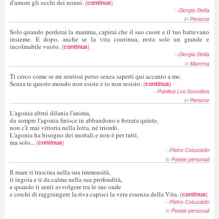
d'amore gli occhi dei nonni.
(
continua
)
--
Giorgia Stella
in
Persone
Solo quando perderai la mamma, capirai che il suo cuore e il tuo battevano
insieme. E dopo, anche se la vita continua, resta solo un grande e
incolmabile vuoto.
(
continua
)
--
Giorgia Stella
in
Mamma
Ti cerco come se mi sentissi perso senza saperti qui accanto a me.
Senza te questo mondo non esiste e io non resisto.
(
continua
)
--
Pablitos Los Sconditos
in
Persone
L'agonia altrui dilania l'anima,
da sempre l'agonia finisce in abbandono e forzata quiete,
non c'è mai vittoria nella lotta, né trionfo.
L'agonia ha bisogno dei mortali e non è per tutti,
ma solo...
(
continua
)
--
Pietro Colucciello
in
Poesie personali
Il mare ti trascina nella sua immensità,
ti ingoia e ti da calma nella sua profondità,
e quando ti senti avvolgere tra le sue onde
e cerchi di raggiungere la riva capisci la vera essenza della Vita.
(
continua
)
--
Pietro Colucciello
in
Poesie personali