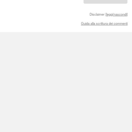
Disclaimer [
leggi/nascondi
]
Guida alla scrittura dei commenti