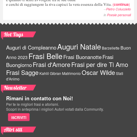
e cerchi di raggiungere la riva capisci la vera essenza della Vita.
(
continua
)
--
Pietro Colucciello
in
Poesie personali
Hot Tags
Auguri Natale
Auguri di Compleanno
Buon
Barzellette
Frasi Belle
Frasi Buonanotte
Frasi
Anno 2023
Frasi d'Amore
Frasi per dire Ti Amo
Buongiorno
Frasi Sagge
Oscar Wilde
Kahlil Gibran
Matrimonio
Stati
d'Animo
Newsletter
Rimani in contatto con Noi!
Per te le migliori frasi e aforismi.
Scopri in anteprima i migliori Autori votati dalla Community.
ISCRIVITI
Altri siti