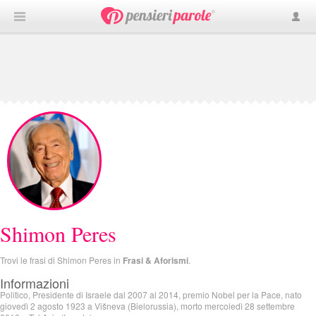
Shimon Peres
Trovi le frasi di Shimon Peres in
Frasi & Aforismi
.
Informazioni
Politico, Presidente di Israele dal 2007 al 2014, premio Nobel per la Pace, nato
giovedì 2 agosto 1923 a Višneva (Bielorussia), morto mercoledì 28 settembre