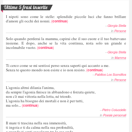
Ultime 5 frasi inserite
I nipoti sono come le stelle: splendide piccole luci che fanno brillare
d'amore gli occhi dei nonni.
(
continua
)
--
Giorgia Stella
in
Persone
Solo quando perderai la mamma, capirai che il suo cuore e il tuo battevano
insieme. E dopo, anche se la vita continua, resta solo un grande e
incolmabile vuoto.
(
continua
)
--
Giorgia Stella
in
Mamma
Ti cerco come se mi sentissi perso senza saperti qui accanto a me.
Senza te questo mondo non esiste e io non resisto.
(
continua
)
--
Pablitos Los Sconditos
in
Persone
L'agonia altrui dilania l'anima,
da sempre l'agonia finisce in abbandono e forzata quiete,
non c'è mai vittoria nella lotta, né trionfo.
L'agonia ha bisogno dei mortali e non è per tutti,
ma solo...
(
continua
)
--
Pietro Colucciello
in
Poesie personali
Il mare ti trascina nella sua immensità,
ti ingoia e ti da calma nella sua profondità,
e quando ti senti avvolgere tra le sue onde