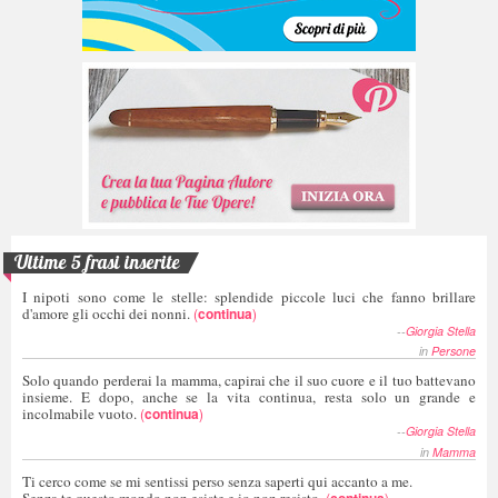
Ultime 5 frasi inserite
I nipoti sono come le stelle: splendide piccole luci che fanno brillare
d'amore gli occhi dei nonni.
(
continua
)
--
Giorgia Stella
in
Persone
Solo quando perderai la mamma, capirai che il suo cuore e il tuo battevano
insieme. E dopo, anche se la vita continua, resta solo un grande e
incolmabile vuoto.
(
continua
)
--
Giorgia Stella
in
Mamma
Ti cerco come se mi sentissi perso senza saperti qui accanto a me.
Senza te questo mondo non esiste e io non resisto.
(
continua
)