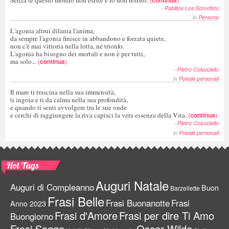
--
Pablitos Los Sconditos
in
Persone
L'agonia altrui dilania l'anima,
da sempre l'agonia finisce in abbandono e forzata quiete,
non c'è mai vittoria nella lotta, né trionfo.
L'agonia ha bisogno dei mortali e non è per tutti,
ma solo...
(
continua
)
--
Pietro Colucciello
in
Poesie personali
Il mare ti trascina nella sua immensità,
ti ingoia e ti da calma nella sua profondità,
e quando ti senti avvolgere tra le sue onde
e cerchi di raggiungere la riva capisci la vera essenza della Vita.
(
continua
)
--
Pietro Colucciello
in
Poesie personali
Hot Tags
Auguri Natale
Auguri di Compleanno
Buon
Barzellette
Frasi Belle
Frasi Buonanotte
Frasi
Anno 2023
Frasi d'Amore
Frasi per dire Ti Amo
Buongiorno
Frasi Sagge
Oscar Wilde