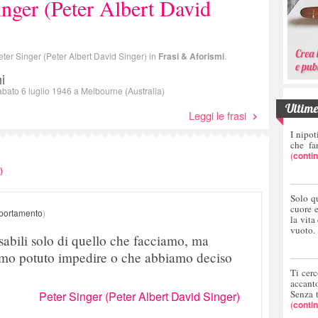
inger (Peter Albert David
 Peter Singer (Peter Albert David Singer) in
Frasi & Aforismi
.
i
abato 6 luglio 1946 a Melbourne (Australia)
Ultime 
Leggi le frasi
I nipot
che fa
(
conti
)
Solo q
cuore 
ortamento
)
la vita
vuoto.
sabili solo di quello che facciamo, ma
mo potuto impedire o che abbiamo deciso
Ti cerc
accant
Senza 
Peter Singer (Peter Albert David Singer)
(
conti