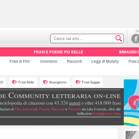
Se
FRASI E POESIE PIÙ BELLE
IMMAGINI 
e
Frasi di
Film
Umorismo
Racconti
Leggi di Murphy
Frasi
23
Frasi Belle
Buongiorno
Frasi Sagge
de Community letteraria on-line
nciclopedia di citazioni con 43.324
autori
e oltre 418.000 frasi
itazioni di
Film
,
Indovinelli
,
Poesie
,
Racconti
e
Proverbi
da tutto il mondo, oltre alle
bellissime
immagini con frasi
.
)