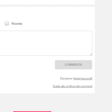
Ricorda
Disclaimer [
leggi/nascondi
]
Guida alla scrittura dei commenti