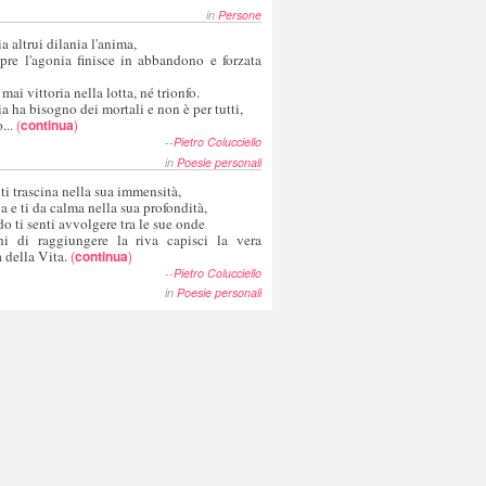
in
Persone
a altrui dilania l'anima,
pre l'agonia finisce in abbandono e forzata
 mai vittoria nella lotta, né trionfo.
a ha bisogno dei mortali e non è per tutti,
...
(
continua
)
--
Pietro Colucciello
in
Poesie personali
 ti trascina nella sua immensità,
ia e ti da calma nella sua profondità,
o ti senti avvolgere tra le sue onde
hi di raggiungere la riva capisci la vera
 della Vita.
(
continua
)
--
Pietro Colucciello
in
Poesie personali