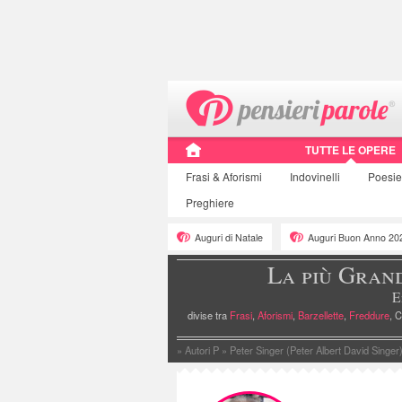
TUTTE LE OPERE
Frasi
& Aforismi
Indovinelli
Poesi
Preghiere
Auguri di Natale
Auguri Buon Anno 20
La più Gran
E
divise tra
Frasi
,
Aforismi
,
Barzellette
,
Freddure
, C
»
Autori P
»
Peter Singer (Peter Albert David Singer