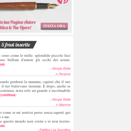
5 frasi inserite
i sono come le stelle: splendide piccole luci
nno brillare d'amore gli occhi dei nonni.
nua
)
--
Giorgia Stella
in
Persone
uando perderai la mamma, capirai che il suo
e il tuo battevano insieme. E dopo, anche se
 continua, resta solo un grande e incolmabile
(
continua
)
--
Giorgia Stella
in
Mamma
o come se mi sentissi perso senza saperti qui
o a me.
te questo mondo non esiste e io non resisto.
nua
)
--
Pablitos Los Sconditos