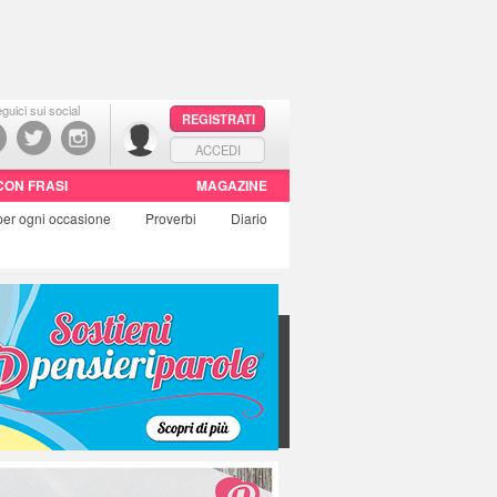
guici sui social
REGISTRATI
ACCEDI
CON FRASI
MAGAZINE
per ogni occasione
Proverbi
Diario