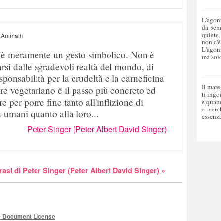
L'agoni
da sem
quiete,
 Animali
)
non c'è
L'agoni
 è meramente un gesto simbolico. Non è
ma solo
arsi dalle sgradevoli realtà del mondo, di
ponsabilità per la crudeltà e la carneficina
Il mare
re vegetariano è il passo più concreto ed
ti ingo
 per porre fine tanto all'inflizione di
e quand
e cerc
 umani quanto alla loro...
essenza
Peter Singer (Peter Albert David Singer)
frasi di Peter Singer (Peter Albert David Singer) »
e Document License