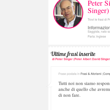
Peter S
Singer)
Trovi le frasi di
Informazion
Saggista, nato s
Parla: Inglese
Ultime frasi inserite
di Peter Singer (Peter Albert David Singer
Frase postata in
Frasi & Aforismi
(
Comp
Tutti noi non siamo respon
anche di quello che avrem
di non fare.