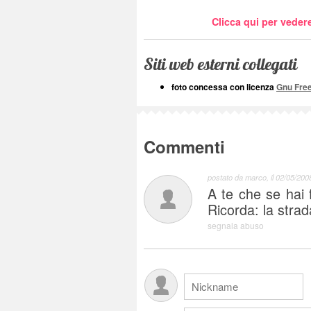
Clicca qui per vedere
Siti web esterni collegati
foto concessa con licenza
Gnu Fre
Commenti
postato da
marco
, il
02/05/2008
A te che se hai 
Ricorda: la strad
segnala abuso