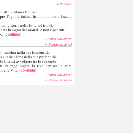
in
Persone
a altrui dilania l'anima,
pre l'agonia finisce in abbandono e forzata
 mai vittoria nella lotta, né trionfo.
a ha bisogno dei mortali e non è per tutti,
...
(
continua
)
--
Pietro Colucciello
in
Poesie personali
 ti trascina nella sua immensità,
ia e ti da calma nella sua profondità,
o ti senti avvolgere tra le sue onde
hi di raggiungere la riva capisci la vera
 della Vita.
(
continua
)
--
Pietro Colucciello
in
Poesie personali