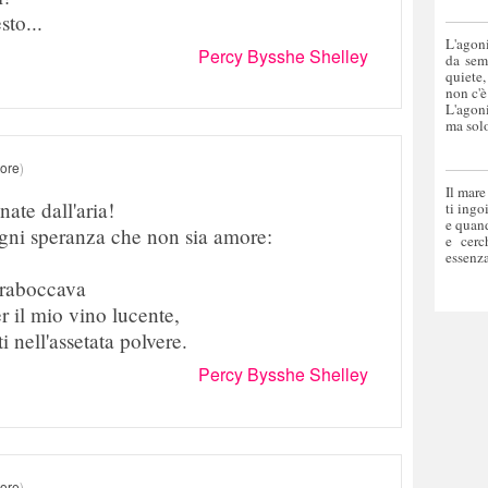
sto...
L'agoni
Percy Bysshe Shelley
da sem
quiete,
non c'è
L'agoni
ma solo
tore
)
Il mare
te dall'aria!
ti ingo
e quand
gni speranza che non sia amore:
e cerc
essenza
traboccava
r il mio vino lucente,
i nell'assetata polvere.
Percy Bysshe Shelley
tore
)