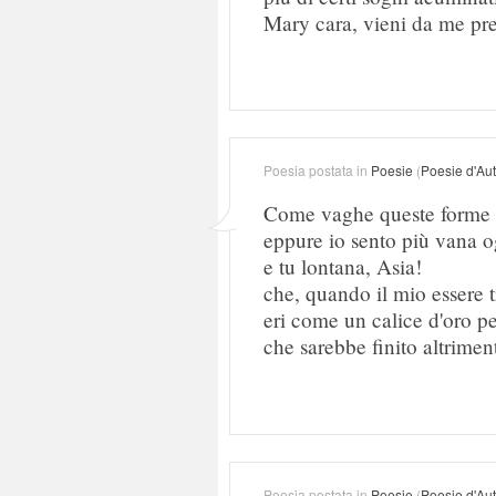
Mary cara, vieni da me pre
Poesia postata in
Poesie
(
Poesie d'Au
Come vaghe queste forme na
eppure io sento più vana o
e tu lontana, Asia!
che, quando il mio essere 
eri come un calice d'oro pe
che sarebbe finito altriment
Poesia postata in
Poesie
(
Poesie d'Au