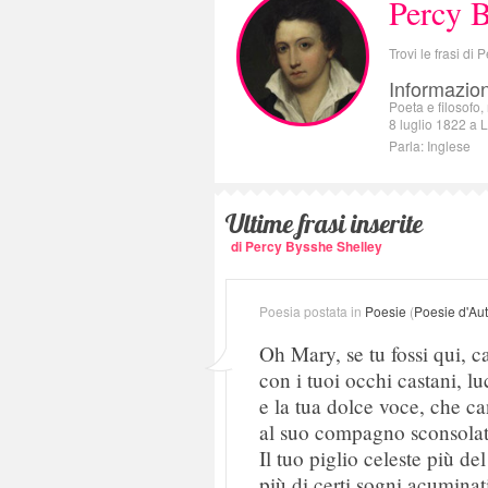
Percy B
Trovi le frasi di
Informazion
Poeta e filosofo
8 luglio 1822 a Le
Parla: Inglese
Ultime frasi inserite
di Percy Bysshe Shelley
Poesia postata in
Poesie
(
Poesie d'Au
Oh Mary, se tu fossi qui, c
con i tuoi occhi castani, lu
e la tua dolce voce, che c
al suo compagno sconsolat
Il tuo piglio celeste più del
più di certi sogni acuminat