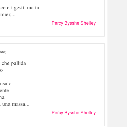
ce e i gesti, ma tu
miei;...
Percy Bysshe Shelley
tore
)
che pallida
lo
ensato
ente
una
, una massa...
Percy Bysshe Shelley