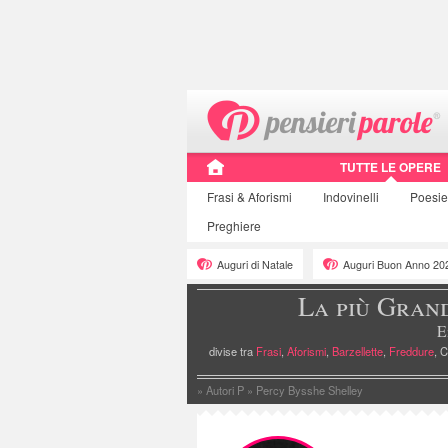
TUTTE LE OPERE
Frasi
& Aforismi
Indovinelli
Poesi
Preghiere
Auguri di Natale
Auguri Buon Anno 20
La più Gran
E
divise tra
Frasi
,
Aforismi
,
Barzellette
,
Freddure
, C
»
Autori P
»
Percy Bysshe Shelley