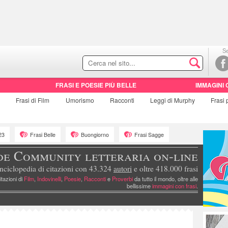
Se
FRASI E POESIE PIÙ BELLE
IMMAGINI 
e
Frasi di
Film
Umorismo
Racconti
Leggi di Murphy
Frasi
23
Frasi Belle
Buongiorno
Frasi Sagge
de Community letteraria on-line
nciclopedia di citazioni con 43.324
autori
e oltre 418.000 frasi
itazioni di
Film
,
Indovinelli
,
Poesie
,
Racconti
e
Proverbi
da tutto il mondo, oltre alle
bellissime
immagini con frasi
.