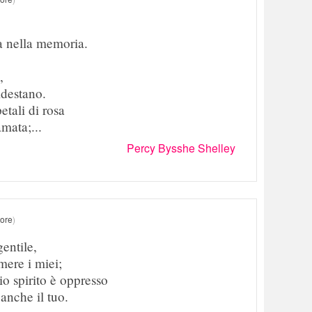
ra nella memoria.
,
idestano.
etali di rosa
amata;...
Percy Bysshe Shelley
tore
)
gentile,
mere i miei;
o spirito è oppresso
anche il tuo.