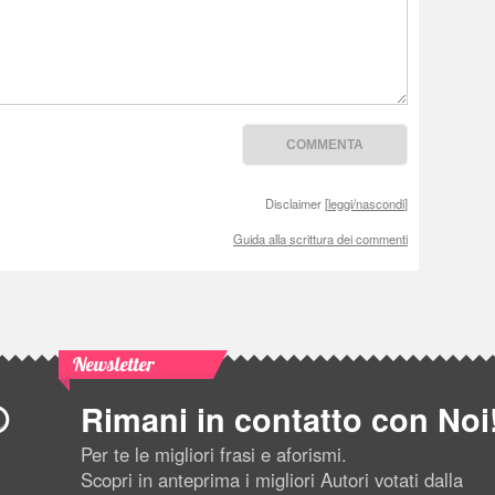
Disclaimer [
leggi/nascondi
]
Guida alla scrittura dei commenti
Newsletter
Rimani in contatto con Noi
Per te le migliori frasi e aforismi.
Scopri in anteprima i migliori Autori votati dalla