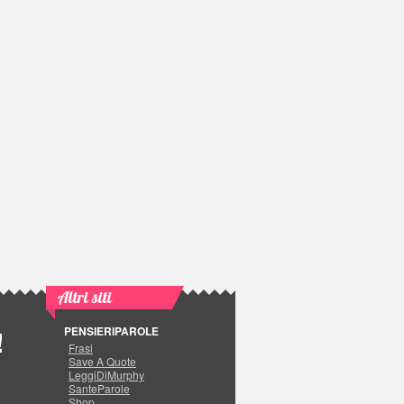
Altri siti
PENSIERIPAROLE
!
Frasi
Save A Quote
LeggiDiMurphy
SanteParole
Shop