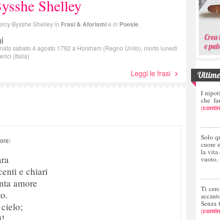
ysshe Shelley
 Percy Bysshe Shelley in
Frasi & Aforismi
e in
Poesie
.
i
, nato sabato 4 agosto 1792 a Horsham (Regno Unito), morto lunedì
rici (Italia)
Leggi le frasi
Ultime 
I nipot
che fa
(
conti
Solo q
tore
)
cuore 
la vita
ara
vuoto.
centi e chiari
anta amore
Ti cerc
o.
accant
Senza 
 cielo;
(
conti
i!