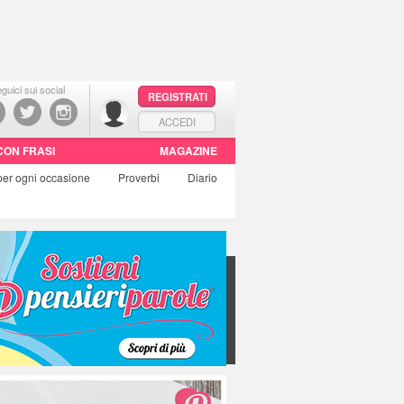
guici sui social
REGISTRATI
ACCEDI
CON FRASI
MAGAZINE
per ogni occasione
Proverbi
Diario