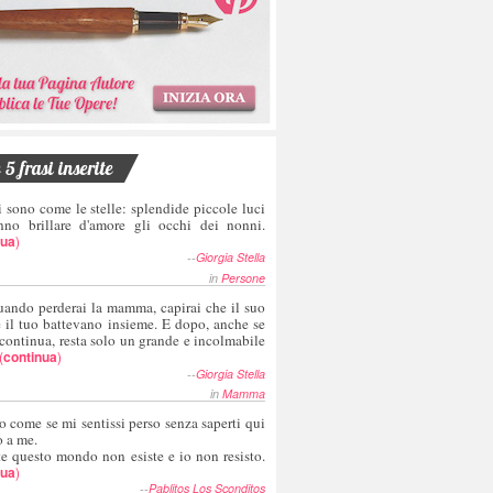
5 frasi inserite
i sono come le stelle: splendide piccole luci
nno brillare d'amore gli occhi dei nonni.
nua
)
--
Giorgia Stella
in
Persone
uando perderai la mamma, capirai che il suo
e il tuo battevano insieme. E dopo, anche se
 continua, resta solo un grande e incolmabile
(
continua
)
--
Giorgia Stella
in
Mamma
o come se mi sentissi perso senza saperti qui
o a me.
te questo mondo non esiste e io non resisto.
nua
)
--
Pablitos Los Sconditos