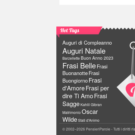
Hot Tags
Auguri di Compleanno
Auguri Natale
Buon Anno 2023
Barzellette
Frasi Belle
Frasi
Buonanotte
Frasi
Frasi
Buongiorno
d'Amore
Frasi per
dire Ti Amo
Frasi
Sagge
Kahlil Gibran
Oscar
Matrimonio
Wilde
Stati d'Animo
© 2002–2026 PensieriParole - Tutti i diritti ri