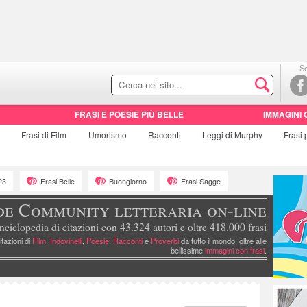
Se
FRASI E POESIE PIÙ BELLE
IMMAGINI 
e
Frasi di
Film
Umorismo
Racconti
Leggi di Murphy
Frasi
23
Frasi Belle
Buongiorno
Frasi Sagge
de Community letteraria on-line
nciclopedia di citazioni con 43.324
autori
e oltre 418.000 frasi
itazioni di
Film
,
Indovinelli
,
Poesie
,
Racconti
e
Proverbi
da tutto il mondo, oltre alle
bellissime
immagini con frasi
.