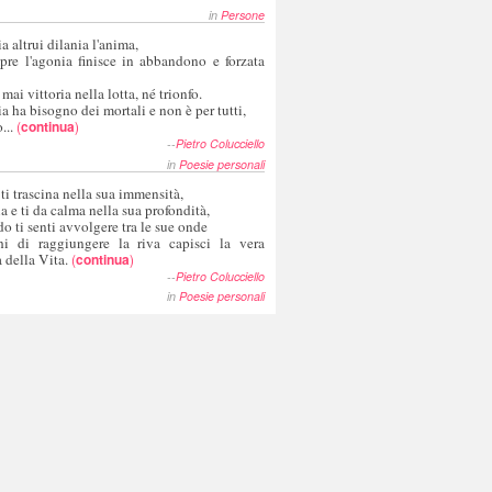
in
Persone
a altrui dilania l'anima,
pre l'agonia finisce in abbandono e forzata
 mai vittoria nella lotta, né trionfo.
a ha bisogno dei mortali e non è per tutti,
...
(
continua
)
--
Pietro Colucciello
in
Poesie personali
 ti trascina nella sua immensità,
ia e ti da calma nella sua profondità,
o ti senti avvolgere tra le sue onde
hi di raggiungere la riva capisci la vera
 della Vita.
(
continua
)
--
Pietro Colucciello
in
Poesie personali