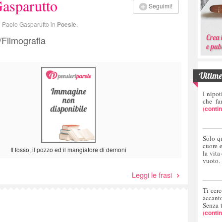
asparutto
Seguimi!
di Paolo Gasparutto in
Poesie
.
a/Filmografia
Ultime 
I nipot
che fa
(
conti
Solo q
cuore 
Il fosso, il pozzo ed il mangiatore di demoni
la vita
vuoto.
Leggi le frasi
Ti cerc
accant
Senza 
(
conti