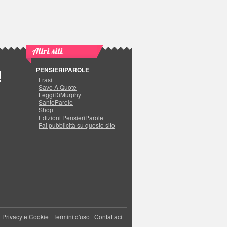
Altri siti
PENSIERIPAROLE
!
Frasi
Save A Quote
LeggiDiMurphy
SanteParole
Shop
Edizioni PensieriParole
Fai pubblicità su questo sito
|
Privacy e Cookie
|
Termini d'uso
|
Contattaci