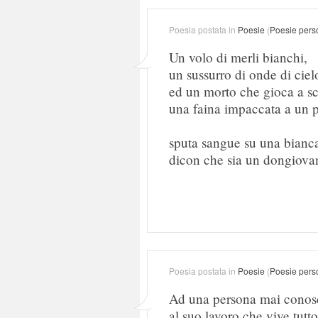
Poesia postata in
Poesie
(
Poesie pers
Un volo di merli bianchi,
un sussurro di onde di ciel
ed un morto che gioca a sc
una faina impaccata a un 
sputa sangue su una bianc
dicon che sia un dongiovan
Poesia postata in
Poesie
(
Poesie pers
Ad una persona mai conosc
al suo lavoro che vive tutto