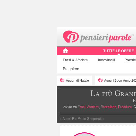
TUTTE LE OPERE
Frasi
& Aforismi
Indovinelli
Poesi
Preghiere
Auguri di Natale
Auguri Buon Anno 20
La più Gran
E
divise tra
Frasi
,
Aforismi
,
Barzellette
,
Freddure
, C
»
Autori P
»
Paolo Gasparutto