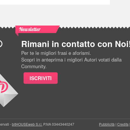
Newsletter
Rimani in contatto con Noi
Per te le migliori frasi e aforismi.
Scopri in anteprima i migliori Autori votati dalla
Community.
ISCRIVITI
servati -
bitHOUSEweb S.r.l.
P.IVA 03443440247
Pubblicità
|
Credits