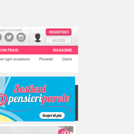
guici sui social
REGISTRATI
ACCEDI
CON FRASI
MAGAZINE
per ogni occasione
Proverbi
Diario