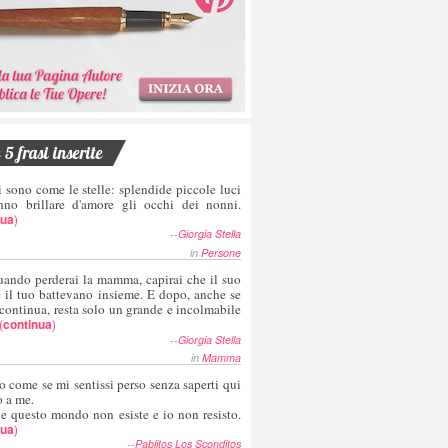
5 frasi inserite
i sono come le stelle: splendide piccole luci
nno brillare d'amore gli occhi dei nonni.
nua
)
--
Giorgia Stella
in
Persone
uando perderai la mamma, capirai che il suo
e il tuo battevano insieme. E dopo, anche se
 continua, resta solo un grande e incolmabile
(
continua
)
--
Giorgia Stella
in
Mamma
o come se mi sentissi perso senza saperti qui
o a me.
te questo mondo non esiste e io non resisto.
nua
)
--
Pablitos Los Sconditos