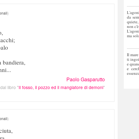
L'agoni
onali
)
da sem
quiete,
non c'è
L'agoni
o,
ma solo
acchi;
palo
Il mare
ti ingo
a bandiera,
e quand
e cerc
ni...
essenza
Paolo Gasparutto
dal libro "
Il fosso, il pozzo ed il mangiatore di demoni
"
onali
)
iuta,
ra,