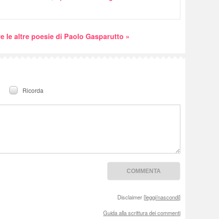
e le altre poesie di Paolo Gasparutto »
Ricorda
Disclaimer [
leggi/nascondi
]
Guida alla scrittura dei commenti