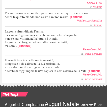
--
Giorgia Stella
in
Mamma
Ti cerco come se mi sentissi perso senza saperti qui accanto a me.
Senza te questo mondo non esiste e io non resisto.
(
continua
)
--
Pablitos Los Sconditos
in
Persone
L'agonia altrui dilania l'anima,
da sempre l'agonia finisce in abbandono e forzata quiete,
non c'è mai vittoria nella lotta, né trionfo.
L'agonia ha bisogno dei mortali e non è per tutti,
ma solo...
(
continua
)
--
Pietro Colucciello
in
Poesie personali
Il mare ti trascina nella sua immensità,
ti ingoia e ti da calma nella sua profondità,
e quando ti senti avvolgere tra le sue onde
e cerchi di raggiungere la riva capisci la vera essenza della Vita.
(
continua
)
--
Pietro Colucciello
in
Poesie personali
Hot Tags
Auguri Natale
Auguri di Compleanno
Buon
Barzellette