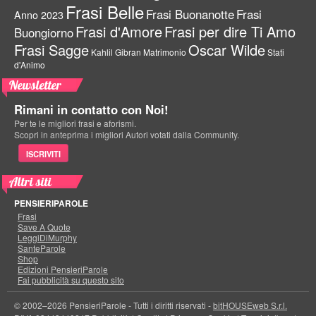
Frasi Belle
Frasi Buonanotte
Frasi
Anno 2023
Frasi d'Amore
Frasi per dire Ti Amo
Buongiorno
Frasi Sagge
Oscar Wilde
Kahlil Gibran
Matrimonio
Stati
d'Animo
Newsletter
Rimani in contatto con Noi!
Per te le migliori frasi e aforismi.
Scopri in anteprima i migliori Autori votati dalla Community.
ISCRIVITI
Altri siti
PENSIERIPAROLE
Frasi
Save A Quote
LeggiDiMurphy
SanteParole
Shop
Edizioni PensieriParole
Fai pubblicità su questo sito
© 2002–2026 PensieriParole - Tutti i diritti riservati -
bitHOUSEweb S.r.l.