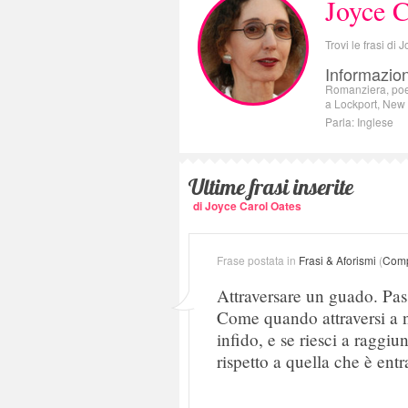
Joyce C
Trovi le frasi di
Informazion
Romanziera, poe
a Lockport, New 
Parla: Inglese
Ultime frasi inserite
di Joyce Carol Oates
Frase postata in
Frasi & Aforismi
(
Comp
Attraversare un guado. Pas
Come quando attraversi a n
infido, e se riesci a raggiu
rispetto a quella che è entr