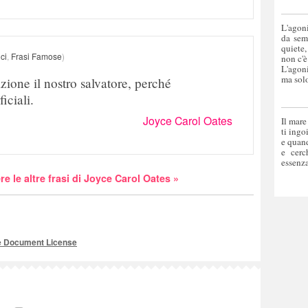
L'agoni
da sem
quiete,
ci
,
Frasi Famose
)
non c'è
L'agoni
ma solo
izione il nostro salvatore, perché
iciali.
Joyce Carol Oates
Il mare
ti ingo
e quand
e cerc
essenza
re le altre frasi di Joyce Carol Oates »
e Document License