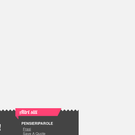
Altri siti
PENSIERIPAROLE
!
Frasi
Save A Quote