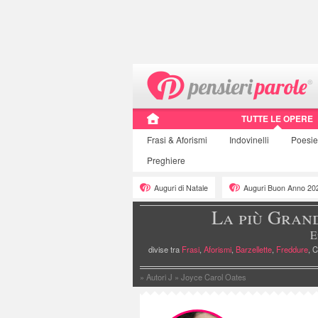
TUTTE LE OPERE
Frasi
& Aforismi
Indovinelli
Poesi
Preghiere
Auguri di Natale
Auguri Buon Anno 20
La più Gran
E
divise tra
Frasi
,
Aforismi
,
Barzellette
,
Freddure
, C
»
Autori J
»
Joyce Carol Oates