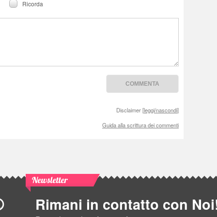
Ricorda
Disclaimer [
leggi/nascondi
]
Guida alla scrittura dei commenti
Newsletter
Rimani in contatto con Noi