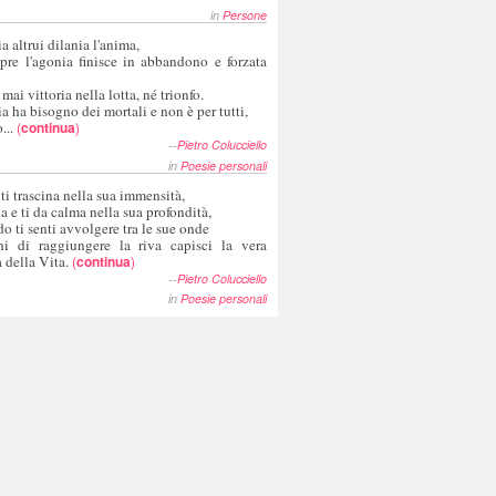
in
Persone
a altrui dilania l'anima,
pre l'agonia finisce in abbandono e forzata
 mai vittoria nella lotta, né trionfo.
a ha bisogno dei mortali e non è per tutti,
...
(
continua
)
--
Pietro Colucciello
in
Poesie personali
 ti trascina nella sua immensità,
ia e ti da calma nella sua profondità,
o ti senti avvolgere tra le sue onde
hi di raggiungere la riva capisci la vera
 della Vita.
(
continua
)
--
Pietro Colucciello
in
Poesie personali