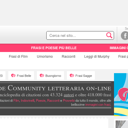
Se
FRASI E POESIE PIÙ BELLE
IMMAGINI 
e
Frasi di
Film
Umorismo
Racconti
Leggi di Murphy
Frasi
23
Frasi Belle
Buongiorno
Frasi Sagge
de Community letteraria on-line
nciclopedia di citazioni con 43.324
autori
e oltre 418.000 frasi
itazioni di
Film
,
Indovinelli
,
Poesie
,
Racconti
e
Proverbi
da tutto il mondo, oltre alle
bellissime
immagini con frasi
.