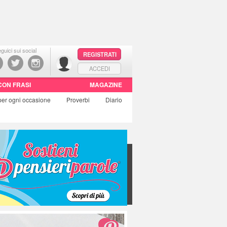
guici sui social
REGISTRATI
ACCEDI
CON FRASI
MAGAZINE
per ogni occasione
Proverbi
Diario