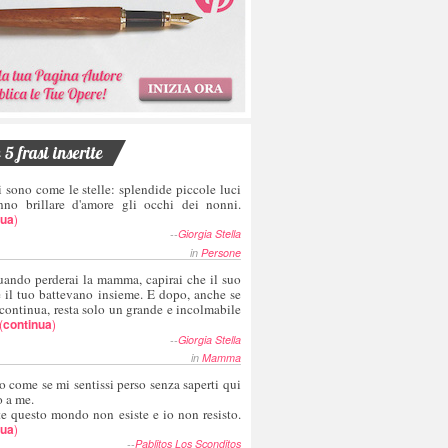
5 frasi inserite
i sono come le stelle: splendide piccole luci
nno brillare d'amore gli occhi dei nonni.
nua
)
--
Giorgia Stella
in
Persone
uando perderai la mamma, capirai che il suo
e il tuo battevano insieme. E dopo, anche se
 continua, resta solo un grande e incolmabile
(
continua
)
--
Giorgia Stella
in
Mamma
o come se mi sentissi perso senza saperti qui
o a me.
te questo mondo non esiste e io non resisto.
nua
)
--
Pablitos Los Sconditos