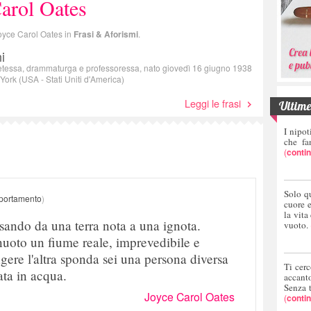
arol Oates
 Joyce Carol Oates in
Frasi & Aforismi
.
i
tessa, drammaturga e professoressa, nato giovedì 16 giugno 1938
York (USA - Stati Uniti d'America)
Leggi le frasi
Ultime 
I nipot
che fa
(
conti
Solo q
ortamento
)
cuore 
la vita
sando da una terra nota a una ignota.
vuoto.
uoto un fiume reale, imprevedibile e
ngere l'altra sponda sei una persona diversa
Ti cerc
ata in acqua.
accant
Senza 
Joyce Carol Oates
(
conti