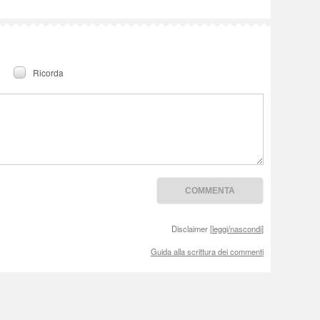
Ricorda
Disclaimer [
leggi/nascondi
]
Guida alla scrittura dei commenti