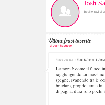
Josh S
Trovi le frasi di
Ultime frasi inserite
di Josh Sabusco
Frase postata in
Frasi & Aforismi
(
Amo
L'amore è come il fuoco i
raggiungendo un massimo p
spegne, svanendo tra le cen
bruciare, proprio come in 
di paglia, dura solo pochi i