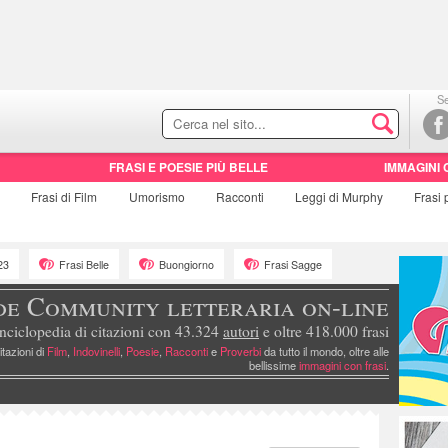
Se
FRASI E POESIE PIÙ BELLE
IMMAGINI 
e
Frasi di
Film
Umorismo
Racconti
Leggi di Murphy
Frasi
23
Frasi Belle
Buongiorno
Frasi Sagge
de Community letteraria on-line
nciclopedia di citazioni con 43.324
autori
e oltre 418.000 frasi
itazioni di
Film
,
Indovinelli
,
Poesie
,
Racconti
e
Proverbi
da tutto il mondo, oltre alle
bellissime
immagini con frasi
.