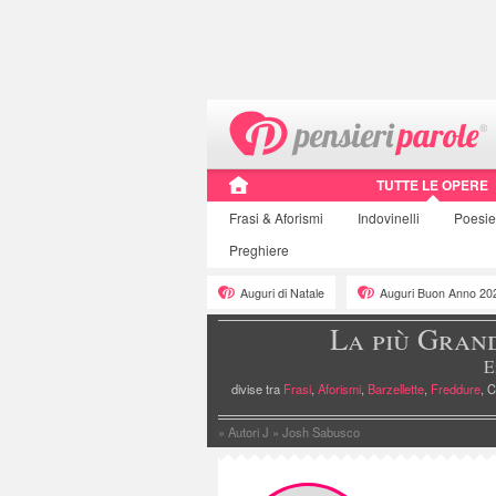
TUTTE LE OPERE
Frasi
& Aforismi
Indovinelli
Poesi
Preghiere
Auguri di Natale
Auguri Buon Anno 20
La più Gran
E
divise tra
Frasi
,
Aforismi
,
Barzellette
,
Freddure
, C
»
Autori J
»
Josh Sabusco