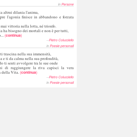
in
Persone
a altrui dilania l'anima,
pre l'agonia finisce in abbandono e forzata
 mai vittoria nella lotta, né trionfo.
a ha bisogno dei mortali e non è per tutti,
...
(
continua
)
--
Pietro Colucciello
in
Poesie personali
 ti trascina nella sua immensità,
ia e ti da calma nella sua profondità,
o ti senti avvolgere tra le sue onde
hi di raggiungere la riva capisci la vera
 della Vita.
(
continua
)
--
Pietro Colucciello
in
Poesie personali