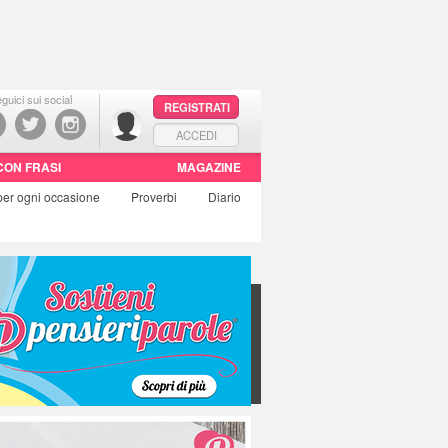
guici sui social
REGISTRATI
ACCEDI
CON FRASI
MAGAZINE
per ogni occasione
Proverbi
Diario