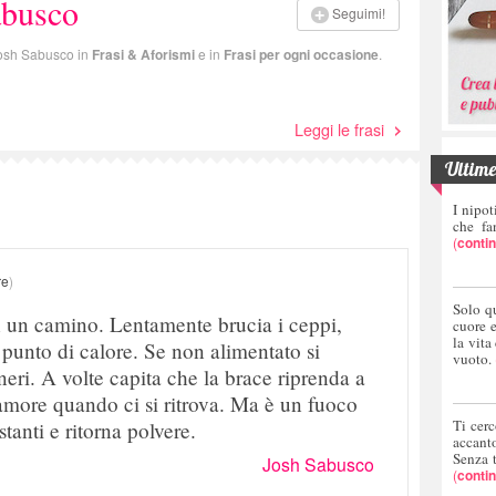
abusco
Seguimi!
 Josh Sabusco in
Frasi & Aforismi
e in
Frasi per ogni occasione
.
Leggi le frasi
Ultime 
I nipot
che fa
(
conti
re
)
Solo q
n un camino. Lentamente brucia i ceppi,
cuore 
la vita
unto di calore. Se non alimentato si
vuoto.
eri. A volte capita che la brace riprenda a
amore quando ci si ritrova. Ma è un fuoco
Ti cerc
stanti e ritorna polvere.
accant
Senza 
Josh Sabusco
(
conti