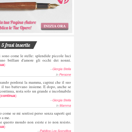
5 frasi inserite
i sono come le stelle: splendide piccole luci
nno brillare d'amore gli occhi dei nonni.
nua
)
--
Giorgia Stella
in
Persone
uando perderai la mamma, capirai che il suo
e il tuo battevano insieme. E dopo, anche se
 continua, resta solo un grande e incolmabile
(
continua
)
--
Giorgia Stella
in
Mamma
o come se mi sentissi perso senza saperti qui
o a me.
te questo mondo non esiste e io non resisto.
nua
)
--
Pablitos Los Sconditos