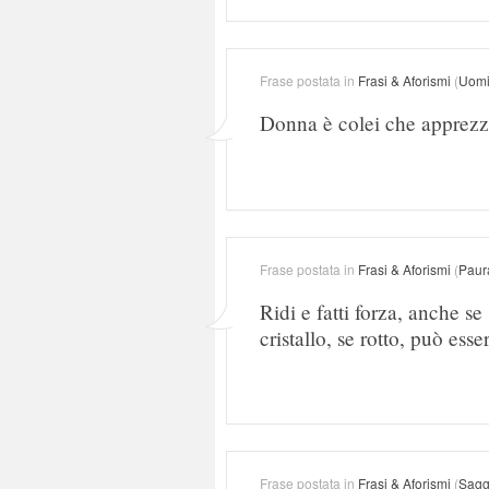
Frase postata in
Frasi & Aforismi
(
Uomi
Donna è colei che apprezza
Frase postata in
Frasi & Aforismi
(
Paur
Ridi e fatti forza, anche se 
cristallo, se rotto, può esse
Frase postata in
Frasi & Aforismi
(
Sagg