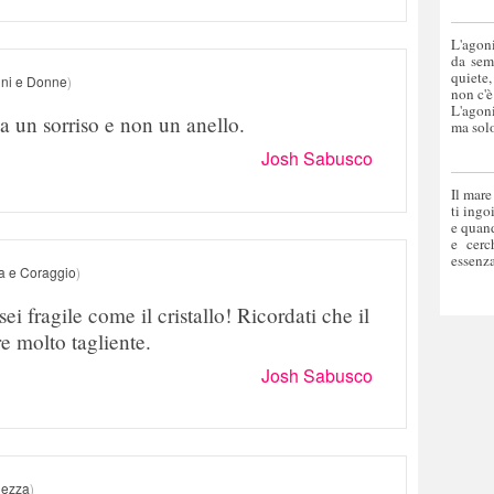
L'agoni
da sem
quiete,
ni e Donne
)
non c'è
L'agoni
 un sorriso e non un anello.
ma solo
Josh Sabusco
Il mare
ti ingo
e quand
e cerc
essenza
a e Coraggio
)
sei fragile come il cristallo! Ricordati che il
re molto tagliente.
Josh Sabusco
ezza
)