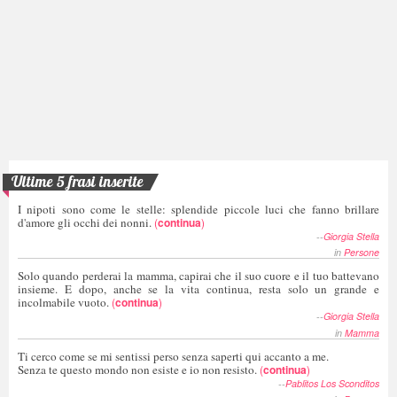
Ultime 5 frasi inserite
I nipoti sono come le stelle: splendide piccole luci che fanno brillare
d'amore gli occhi dei nonni.
(
continua
)
--
Giorgia Stella
in
Persone
Solo quando perderai la mamma, capirai che il suo cuore e il tuo battevano
insieme. E dopo, anche se la vita continua, resta solo un grande e
incolmabile vuoto.
(
continua
)
--
Giorgia Stella
in
Mamma
Ti cerco come se mi sentissi perso senza saperti qui accanto a me.
Senza te questo mondo non esiste e io non resisto.
(
continua
)
--
Pablitos Los Sconditos