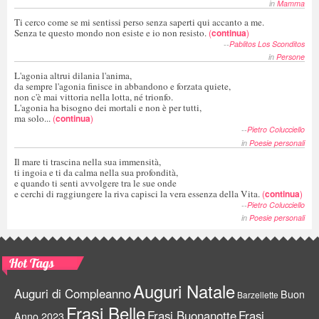
in
Mamma
Ti cerco come se mi sentissi perso senza saperti qui accanto a me.
Senza te questo mondo non esiste e io non resisto.
(
continua
)
--
Pablitos Los Sconditos
in
Persone
L'agonia altrui dilania l'anima,
da sempre l'agonia finisce in abbandono e forzata quiete,
non c'è mai vittoria nella lotta, né trionfo.
L'agonia ha bisogno dei mortali e non è per tutti,
ma solo...
(
continua
)
--
Pietro Colucciello
in
Poesie personali
Il mare ti trascina nella sua immensità,
ti ingoia e ti da calma nella sua profondità,
e quando ti senti avvolgere tra le sue onde
e cerchi di raggiungere la riva capisci la vera essenza della Vita.
(
continua
)
--
Pietro Colucciello
in
Poesie personali
Hot Tags
Auguri Natale
Auguri di Compleanno
Buon
Barzellette
Frasi Belle
Frasi Buonanotte
Frasi
Anno 2023