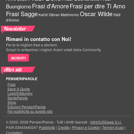
Frasi d'Amore
Frasi per dire Ti Amo
Buongiorno
Frasi Sagge
Oscar Wilde
Kahlil Gibran
Matrimonio
Stati
d'Animo
Newsletter
Rimani in contatto con Noi!
Per te le migliori frasi e aforismi.
Scopri in anteprima i migliori Autori votati dalla Community.
ISCRIVITI
Altri siti
PENSIERIPAROLE
Frasi
Save A Quote
LeggiDiMurphy
SanteParole
Shop
Edizioni PensieriParole
Fai pubblicità su questo sito
© 2002–2026 PensieriParole - Tutti i diritti riservati -
bitHOUSEweb S.r.l.
P.IVA 03443440247
Pubblicità
|
Credits
|
Privacy e Cookie
|
Termini d'uso
|
Contattaci