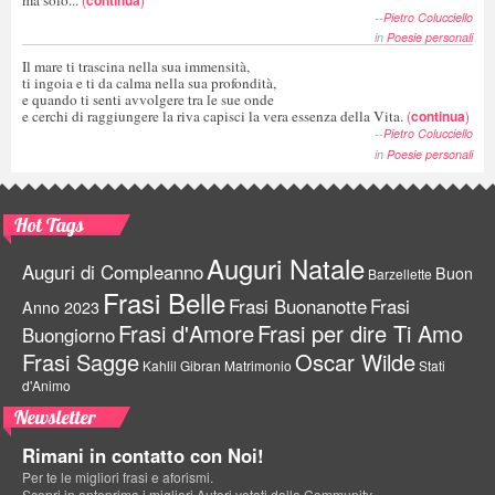
--
Pietro Colucciello
in
Poesie personali
Il mare ti trascina nella sua immensità,
ti ingoia e ti da calma nella sua profondità,
e quando ti senti avvolgere tra le sue onde
e cerchi di raggiungere la riva capisci la vera essenza della Vita.
(
continua
)
--
Pietro Colucciello
in
Poesie personali
Hot Tags
Auguri Natale
Auguri di Compleanno
Buon
Barzellette
Frasi Belle
Frasi Buonanotte
Frasi
Anno 2023
Frasi d'Amore
Frasi per dire Ti Amo
Buongiorno
Frasi Sagge
Oscar Wilde
Kahlil Gibran
Matrimonio
Stati
d'Animo
Newsletter
Rimani in contatto con Noi!
Per te le migliori frasi e aforismi.
Scopri in anteprima i migliori Autori votati dalla Community.