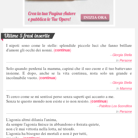
Ultime 5 frasi inserite
I nipoti sono come le stelle: splendide piccole luci che fanno brillare
d'amore gli occhi dei nonni.
(
continua
)
--
Giorgia Stella
in
Persone
Solo quando perderai la mamma, capirai che il suo cuore e il tuo battevano
insieme. E dopo, anche se la vita continua, resta solo un grande e
incolmabile vuoto.
(
continua
)
--
Giorgia Stella
in
Mamma
Ti cerco come se mi sentissi perso senza saperti qui accanto a me.
Senza te questo mondo non esiste e io non resisto.
(
continua
)
--
Pablitos Los Sconditos
in
Persone
L'agonia altrui dilania l'anima,
da sempre l'agonia finisce in abbandono e forzata quiete,
non c'è mai vittoria nella lotta, né trionfo.
L'agonia ha bisogno dei mortali e non è per tutti,
ma solo...
(
continua
)