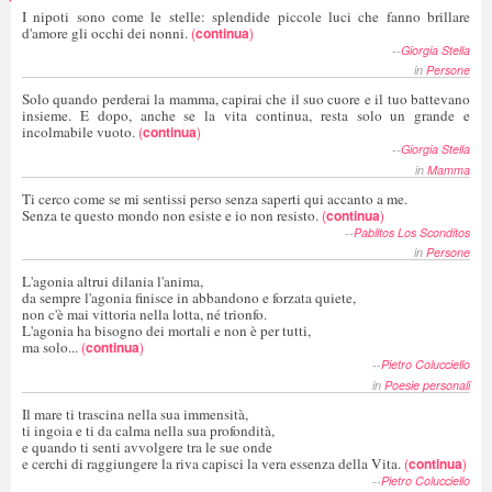
I nipoti sono come le stelle: splendide piccole luci che fanno brillare
d'amore gli occhi dei nonni.
(
continua
)
--
Giorgia Stella
in
Persone
Solo quando perderai la mamma, capirai che il suo cuore e il tuo battevano
insieme. E dopo, anche se la vita continua, resta solo un grande e
incolmabile vuoto.
(
continua
)
--
Giorgia Stella
in
Mamma
Ti cerco come se mi sentissi perso senza saperti qui accanto a me.
Senza te questo mondo non esiste e io non resisto.
(
continua
)
--
Pablitos Los Sconditos
in
Persone
L'agonia altrui dilania l'anima,
da sempre l'agonia finisce in abbandono e forzata quiete,
non c'è mai vittoria nella lotta, né trionfo.
L'agonia ha bisogno dei mortali e non è per tutti,
ma solo...
(
continua
)
--
Pietro Colucciello
in
Poesie personali
Il mare ti trascina nella sua immensità,
ti ingoia e ti da calma nella sua profondità,
e quando ti senti avvolgere tra le sue onde
e cerchi di raggiungere la riva capisci la vera essenza della Vita.
(
continua
)
--
Pietro Colucciello