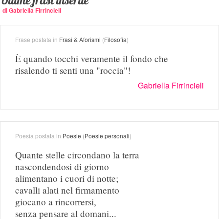
Ultime frasi inserite
di Gabriella Firrincieli
Frase postata in
Frasi & Aforismi
(
Filosofia
)
È quando tocchi veramente il fondo che
risalendo ti senti una "roccia"!
Gabriella Firrincieli
Poesia postata in
Poesie
(
Poesie personali
)
Quante stelle circondano la terra
nascondendosi di giorno
alimentano i cuori di notte;
cavalli alati nel firmamento
giocano a rincorrersi,
senza pensare al domani...