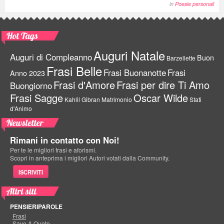
in
Poesie personali
Hot Tags
Auguri Natale
Auguri di Compleanno
Buon
Barzellette
Frasi Belle
Frasi Buonanotte
Frasi
Anno 2023
Frasi d'Amore
Frasi per dire Ti Amo
Buongiorno
Frasi Sagge
Oscar Wilde
Kahlil Gibran
Matrimonio
Stati
d'Animo
Newsletter
Rimani in contatto con Noi!
Per te le migliori frasi e aforismi.
Scopri in anteprima i migliori Autori votati dalla Community.
ISCRIVITI
Altri siti
PENSIERIPAROLE
Frasi
Save A Quote