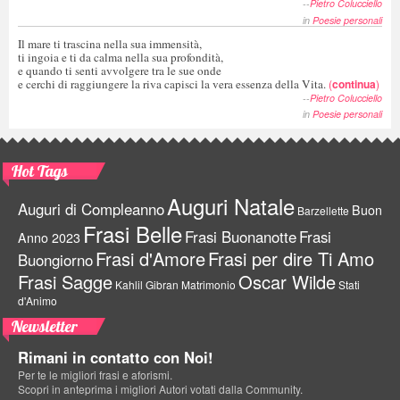
--
Pietro Colucciello
in
Poesie personali
Il mare ti trascina nella sua immensità,
ti ingoia e ti da calma nella sua profondità,
e quando ti senti avvolgere tra le sue onde
e cerchi di raggiungere la riva capisci la vera essenza della Vita.
(
continua
)
--
Pietro Colucciello
in
Poesie personali
Hot Tags
Auguri Natale
Auguri di Compleanno
Buon
Barzellette
Frasi Belle
Frasi Buonanotte
Frasi
Anno 2023
Frasi d'Amore
Frasi per dire Ti Amo
Buongiorno
Frasi Sagge
Oscar Wilde
Kahlil Gibran
Matrimonio
Stati
d'Animo
Newsletter
Rimani in contatto con Noi!
Per te le migliori frasi e aforismi.
Scopri in anteprima i migliori Autori votati dalla Community.