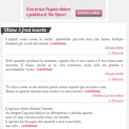
Ultime 5 frasi inserite
I nipoti sono come le stelle: splendide piccole luci che fanno brillare
d'amore gli occhi dei nonni.
(
continua
)
--
Giorgia Stella
in
Persone
Solo quando perderai la mamma, capirai che il suo cuore e il tuo battevano
insieme. E dopo, anche se la vita continua, resta solo un grande e
incolmabile vuoto.
(
continua
)
--
Giorgia Stella
in
Mamma
Ti cerco come se mi sentissi perso senza saperti qui accanto a me.
Senza te questo mondo non esiste e io non resisto.
(
continua
)
--
Pablitos Los Sconditos
in
Persone
L'agonia altrui dilania l'anima,
da sempre l'agonia finisce in abbandono e forzata quiete,
non c'è mai vittoria nella lotta, né trionfo.
L'agonia ha bisogno dei mortali e non è per tutti,
ma solo...
(
continua
)