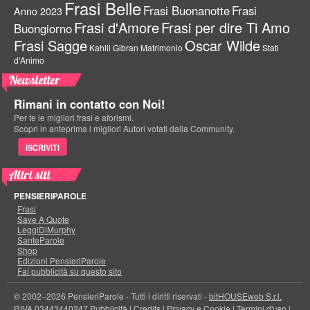
Frasi Belle
Frasi Buonanotte
Frasi
Anno 2023
Frasi d'Amore
Frasi per dire Ti Amo
Buongiorno
Frasi Sagge
Oscar Wilde
Kahlil Gibran
Matrimonio
Stati
d'Animo
Newsletter
Rimani in contatto con Noi!
Per te le migliori frasi e aforismi.
Scopri in anteprima i migliori Autori votati dalla Community.
ISCRIVITI
Altri siti
PENSIERIPAROLE
Frasi
Save A Quote
LeggiDiMurphy
SanteParole
Shop
Edizioni PensieriParole
Fai pubblicità su questo sito
© 2002–2026 PensieriParole - Tutti i diritti riservati -
bitHOUSEweb S.r.l.
P.IVA 03443440247
Pubblicità
|
Credits
|
Privacy e Cookie
|
Termini d'uso
|