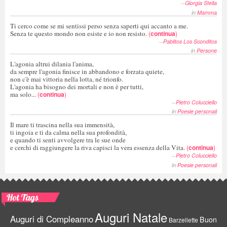
--
Giorgia Stella
in
Mamma
Ti cerco come se mi sentissi perso senza saperti qui accanto a me.
Senza te questo mondo non esiste e io non resisto.
(
continua
)
--
Pablitos Los Sconditos
in
Persone
L'agonia altrui dilania l'anima,
da sempre l'agonia finisce in abbandono e forzata quiete,
non c'è mai vittoria nella lotta, né trionfo.
L'agonia ha bisogno dei mortali e non è per tutti,
ma solo...
(
continua
)
--
Pietro Colucciello
in
Poesie personali
Il mare ti trascina nella sua immensità,
ti ingoia e ti da calma nella sua profondità,
e quando ti senti avvolgere tra le sue onde
e cerchi di raggiungere la riva capisci la vera essenza della Vita.
(
continua
)
--
Pietro Colucciello
in
Poesie personali
Hot Tags
Auguri Natale
Auguri di Compleanno
Buon
Barzellette