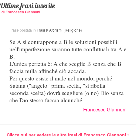
Ultime frasi inserite
di Francesco Giannoni
Frase postata in
Frasi & Aforismi
(
Religione
)
Se A si contrappone a B le soluzioni possibili
nell'imperfezione saranno tutte conflittuali tra A e
B.
L'unica perfetta è: A che sceglie B senza che B
faccia nulla affinché ciò accada.
Per questo esiste il male nel mondo, perché
Satana ("angelo" prima scelta, "si ribella"
seconda scelta) dovrà scegliere (o no) Dio senza
che Dio stesso faccia alcunché.
Francesco Giannoni
Clicca qui per vedere le altre frasi di Francesco Giannoni »