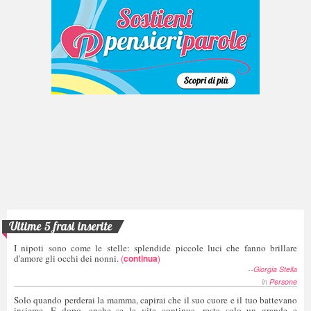
Ultime 5 frasi inserite
I nipoti sono come le stelle: splendide piccole luci che fanno brillare
d'amore gli occhi dei nonni.
(
continua
)
--
Giorgia Stella
in
Persone
Solo quando perderai la mamma, capirai che il suo cuore e il tuo battevano
insieme. E dopo, anche se la vita continua, resta solo un grande e