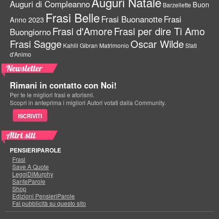
Auguri Natale
Auguri di Compleanno
Buon
Barzellette
Frasi Belle
Frasi Buonanotte
Frasi
Anno 2023
Frasi d'Amore
Frasi per dire Ti Amo
Buongiorno
Frasi Sagge
Oscar Wilde
Kahlil Gibran
Matrimonio
Stati
d'Animo
Newsletter
Rimani in contatto con Noi!
Per te le migliori frasi e aforismi.
Scopri in anteprima i migliori Autori votati dalla Community.
ISCRIVITI
Altri siti
PENSIERIPAROLE
Frasi
Save A Quote
LeggiDiMurphy
SanteParole
Shop
Edizioni PensieriParole
Fai pubblicità su questo sito