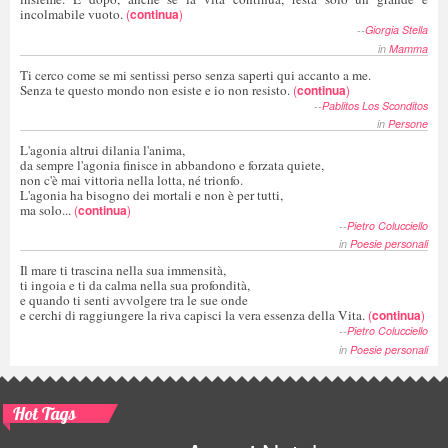
incolmabile vuoto.
(
continua
)
--
Giorgia Stella
in
Mamma
Ti cerco come se mi sentissi perso senza saperti qui accanto a me.
Senza te questo mondo non esiste e io non resisto.
(
continua
)
--
Pablitos Los Sconditos
in
Persone
L'agonia altrui dilania l'anima,
da sempre l'agonia finisce in abbandono e forzata quiete,
non c'è mai vittoria nella lotta, né trionfo.
L'agonia ha bisogno dei mortali e non è per tutti,
ma solo...
(
continua
)
--
Pietro Colucciello
in
Poesie personali
Il mare ti trascina nella sua immensità,
ti ingoia e ti da calma nella sua profondità,
e quando ti senti avvolgere tra le sue onde
e cerchi di raggiungere la riva capisci la vera essenza della Vita.
(
continua
)
--
Pietro Colucciello
in
Poesie personali
Hot Tags