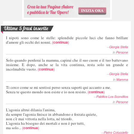
Ultime 5 frasi inserite
I nipoti sono come le stelle: splendide piccole luci che fanno brillare
d'amore gli occhi dei nonni.
(
continua
)
--
Giorgia Stella
in
Persone
Solo quando perderai la mamma, capirai che il suo cuore e il tuo battevano
insieme. E dopo, anche se la vita continua, resta solo un grande e
incolmabile vuoto.
(
continua
)
--
Giorgia Stella
in
Mamma
Ti cerco come se mi sentissi perso senza saperti qui accanto a me.
Senza te questo mondo non esiste e io non resisto.
(
continua
)
--
Pablitos Los Sconditos
in
Persone
L'agonia altrui dilania l'anima,
da sempre l'agonia finisce in abbandono e forzata quiete,
non c'è mai vittoria nella lotta, né trionfo.
L'agonia ha bisogno dei mortali e non è per tutti,
ma solo...
(
continua
)
--
Pietro Colucciello