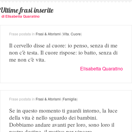
Ultime frasi inserite
di Elisabetta Quaratino
Frase postata in
Frasi & Aforismi
(
Vita
,
Cuore
)
Il cervello disse al cuore: io penso, senza di me
non c'è testa. Il cuore rispose: io batto, senza di
me non c'è vita.
Elisabetta Quaratino
Frase postata in
Frasi & Aforismi
(
Famiglia
)
Se in questo momento ti guardi intorno, la luce
della vita è nello sguardo dei bambini.
Dobbiamo andare avanti per loro, sono loro il
nostro destino, il motivo per vincere.