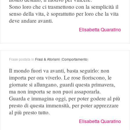
Sono loro che ci trasmettono con la semplicità il
senso della vita, è soprattutto per loro che la vita
deve andare avanti.
Elisabetta Quaratino
Frase postata in
Frasi & Aforismi
(
Comportamento
)
Il mondo fuori va avanti, basta seguirlo: non
importa per ora viverlo. Le rose fioriscono, le
giornate si allungano, guardi questa primavera,
ma non importa se non puoi assaporarla.
Guarda e immagina oggi, per poter godere al più
presto di questa immensità, per poter apprezzare
al più presto tutto.
Elisabetta Quaratino