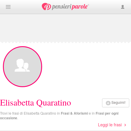
Elisabetta Quaratino
Seguimi!
Trovi le frasi di Elisabetta Quaratino in
Frasi & Aforismi
e in
Frasi per ogni
occasione
.
Leggi le frasi