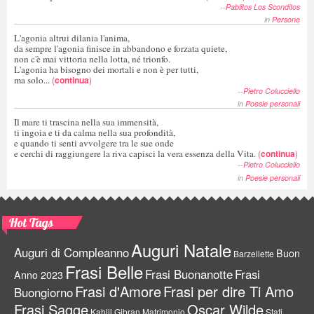
--
Pablitos Los Sconditos
in
Persone
L'agonia altrui dilania l'anima,
da sempre l'agonia finisce in abbandono e forzata quiete,
non c'è mai vittoria nella lotta, né trionfo.
L'agonia ha bisogno dei mortali e non è per tutti,
ma solo...
(
continua
)
--
Pietro Colucciello
in
Poesie personali
Il mare ti trascina nella sua immensità,
ti ingoia e ti da calma nella sua profondità,
e quando ti senti avvolgere tra le sue onde
e cerchi di raggiungere la riva capisci la vera essenza della Vita.
(
continua
)
--
Pietro Colucciello
in
Poesie personali
Hot Tags
Auguri Natale
Auguri di Compleanno
Buon
Barzellette
Frasi Belle
Frasi Buonanotte
Frasi
Anno 2023
Frasi d'Amore
Frasi per dire Ti Amo
Buongiorno
Frasi Sagge
Oscar Wilde
Kahlil Gibran
Matrimonio
Stati