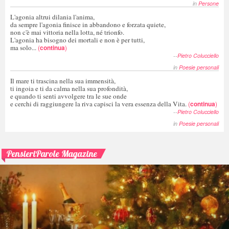
in
Persone
L'agonia altrui dilania l'anima,
da sempre l'agonia finisce in abbandono e forzata quiete,
non c'è mai vittoria nella lotta, né trionfo.
L'agonia ha bisogno dei mortali e non è per tutti,
ma solo...
(
continua
)
--
Pietro Colucciello
in
Poesie personali
Il mare ti trascina nella sua immensità,
ti ingoia e ti da calma nella sua profondità,
e quando ti senti avvolgere tra le sue onde
e cerchi di raggiungere la riva capisci la vera essenza della Vita.
(
continua
)
--
Pietro Colucciello
in
Poesie personali
PensieriParole Magazine