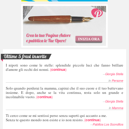
Ultime 5 frasi inserite
I nipoti sono come le stelle: splendide piccole luci che fanno brillare
d'amore gli occhi dei nonni.
(
continua
)
--
Giorgia Stella
in
Persone
Solo quando perderai la mamma, capirai che il suo cuore e il tuo battevano
insieme. E dopo, anche se la vita continua, resta solo un grande e
incolmabile vuoto.
(
continua
)
--
Giorgia Stella
in
Mamma
Ti cerco come se mi sentissi perso senza saperti qui accanto a me.
Senza te questo mondo non esiste e io non resisto.
(
continua
)
--
Pablitos Los Sconditos