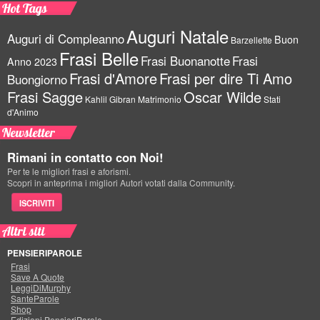
Hot Tags
Auguri Natale
Auguri di Compleanno
Buon
Barzellette
Frasi Belle
Frasi Buonanotte
Frasi
Anno 2023
Frasi d'Amore
Frasi per dire Ti Amo
Buongiorno
Frasi Sagge
Oscar Wilde
Kahlil Gibran
Matrimonio
Stati
d'Animo
Newsletter
Rimani in contatto con Noi!
Per te le migliori frasi e aforismi.
Scopri in anteprima i migliori Autori votati dalla Community.
ISCRIVITI
Altri siti
PENSIERIPAROLE
Frasi
Save A Quote
LeggiDiMurphy
SanteParole
Shop
Edizioni PensieriParole