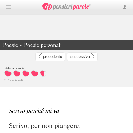
Poesie
»
Poesie personali
»
Scrivo perché mi va - Scrivo, per non piangere. Scrivo, perché mi và... - Edoardo Quercio
precedente
successiva
Vota la poesia:
9.75
in
4
voti
Scrivo perché mi va
Scrivo, per non piangere.