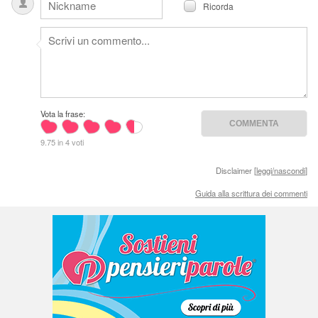
Ricorda
Vota la frase:
9.75 in 4 voti
Disclaimer [
leggi/nascondi
]
Guida alla scrittura dei commenti