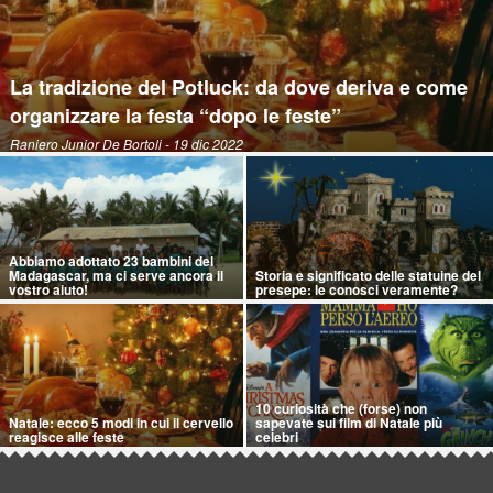
La tradizione del Potluck: da dove deriva e come
organizzare la festa “dopo le feste”
Raniero Junior De Bortoli
- 19 dic 2022
Abbiamo adottato 23 bambini del
Madagascar, ma ci serve ancora il
Storia e significato delle statuine del
vostro aiuto!
presepe: le conosci veramente?
10 curiosità che (forse) non
Natale: ecco 5 modi in cui il cervello
sapevate sui film di Natale più
reagisce alle feste
celebri