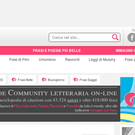
Se
FRASI E POESIE PIÙ BELLE
IMMAGINI 
e
Frasi di
Film
Umorismo
Racconti
Leggi di Murphy
Frasi
23
Frasi Belle
Buongiorno
Frasi Sagge
de Community letteraria on-line
nciclopedia di citazioni con 43.324
autori
e oltre 418.000 frasi
itazioni di
Film
,
Indovinelli
,
Poesie
,
Racconti
e
Proverbi
da tutto il mondo, oltre alle
bellissime
immagini con frasi
.