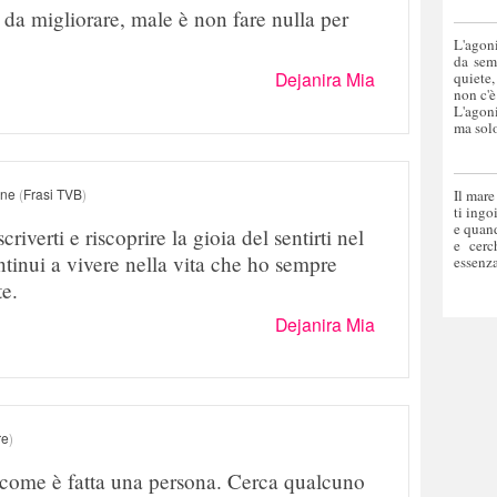
da migliorare, male è non fare nulla per
L'agoni
da sem
Dejanira Mia
quiete,
non c'è
L'agoni
ma solo
one
(
Frasi TVB
)
Il mare
ti ingo
e quand
criverti e riscoprire la gioia del sentirti nel
e cerc
ntinui a vivere nella vita che ho sempre
essenza
te.
Dejanira Mia
re
)
 come è fatta una persona. Cerca qualcuno