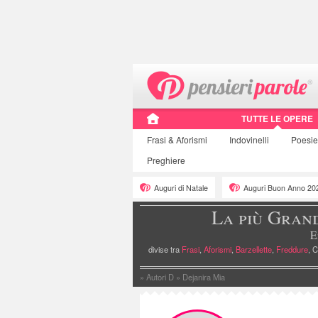
TUTTE LE OPERE
Frasi
& Aforismi
Indovinelli
Poesi
Preghiere
Auguri di Natale
Auguri Buon Anno 20
La più Gran
E
divise tra
Frasi
,
Aforismi
,
Barzellette
,
Freddure
, C
»
Autori D
»
Dejanira Mia