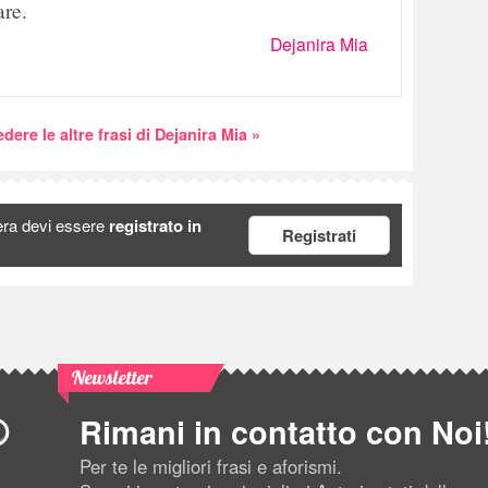
are.
Dejanira Mia
dere le altre frasi di Dejanira Mia »
era devi essere
registrato in
Registrati
Newsletter
Rimani in contatto con Noi
Per te le migliori frasi e aforismi.