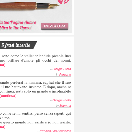
5 frasi inserite
i sono come le stelle: splendide piccole luci
nno brillare d'amore gli occhi dei nonni.
nua
)
--
Giorgia Stella
in
Persone
uando perderai la mamma, capirai che il suo
e il tuo battevano insieme. E dopo, anche se
 continua, resta solo un grande e incolmabile
(
continua
)
--
Giorgia Stella
in
Mamma
o come se mi sentissi perso senza saperti qui
o a me.
te questo mondo non esiste e io non resisto.
nua
)
--
Pablitos Los Sconditos