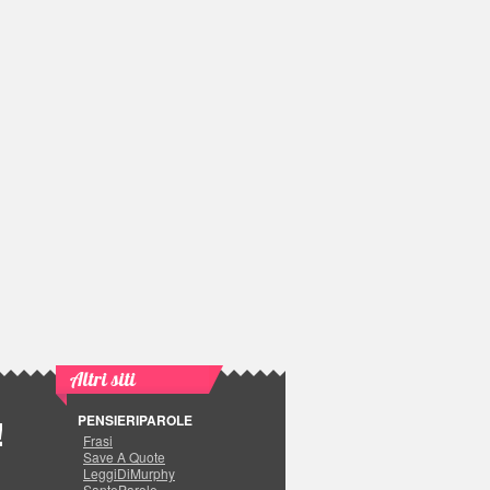
Altri siti
PENSIERIPAROLE
!
Frasi
Save A Quote
LeggiDiMurphy
SanteParole