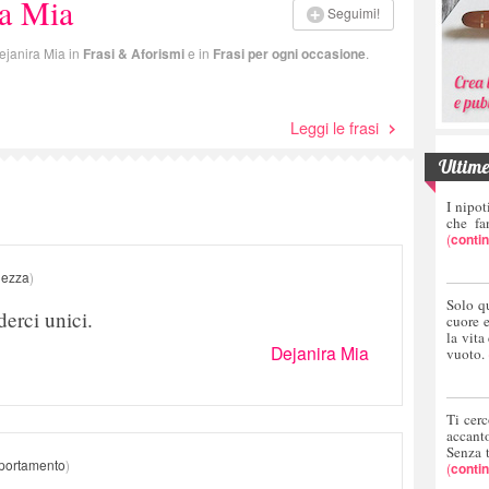
ra Mia
Seguimi!
 Dejanira Mia in
Frasi & Aforismi
e in
Frasi per ogni occasione
.
Leggi le frasi
Ultime 
I nipot
che fa
(
conti
ezza
)
Solo q
erci unici.
cuore 
la vita
Dejanira Mia
vuoto.
Ti cerc
accant
Senza 
ortamento
)
(
conti