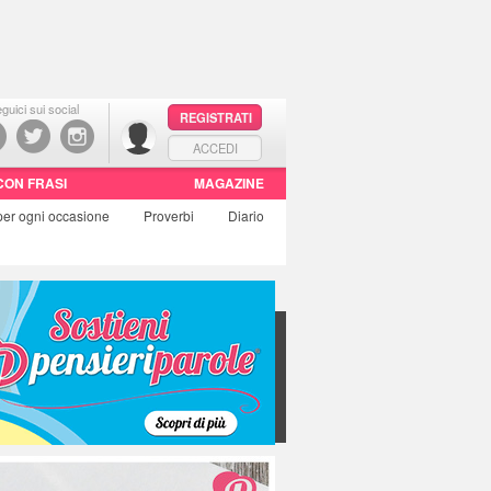
guici sui social
REGISTRATI
ACCEDI
CON FRASI
MAGAZINE
per ogni occasione
Proverbi
Diario