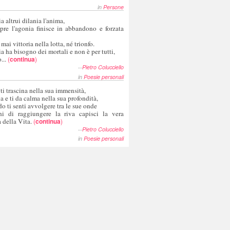
in
Persone
a altrui dilania l'anima,
pre l'agonia finisce in abbandono e forzata
 mai vittoria nella lotta, né trionfo.
a ha bisogno dei mortali e non è per tutti,
...
(
continua
)
--
Pietro Colucciello
in
Poesie personali
 ti trascina nella sua immensità,
ia e ti da calma nella sua profondità,
o ti senti avvolgere tra le sue onde
hi di raggiungere la riva capisci la vera
 della Vita.
(
continua
)
--
Pietro Colucciello
in
Poesie personali