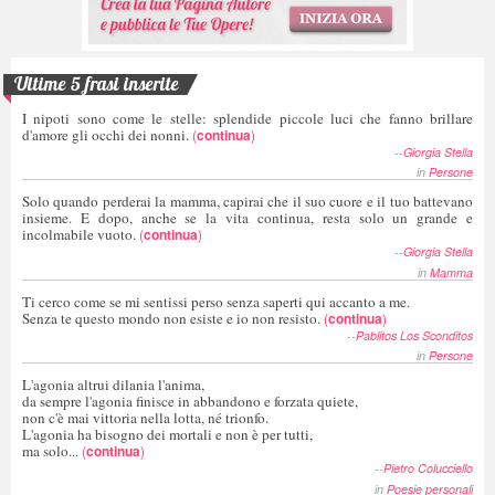
Ultime 5 frasi inserite
I nipoti sono come le stelle: splendide piccole luci che fanno brillare
d'amore gli occhi dei nonni.
(
continua
)
--
Giorgia Stella
in
Persone
Solo quando perderai la mamma, capirai che il suo cuore e il tuo battevano
insieme. E dopo, anche se la vita continua, resta solo un grande e
incolmabile vuoto.
(
continua
)
--
Giorgia Stella
in
Mamma
Ti cerco come se mi sentissi perso senza saperti qui accanto a me.
Senza te questo mondo non esiste e io non resisto.
(
continua
)
--
Pablitos Los Sconditos
in
Persone
L'agonia altrui dilania l'anima,
da sempre l'agonia finisce in abbandono e forzata quiete,
non c'è mai vittoria nella lotta, né trionfo.
L'agonia ha bisogno dei mortali e non è per tutti,
ma solo...
(
continua
)
--
Pietro Colucciello
in
Poesie personali