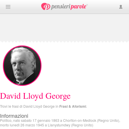
David Lloyd George
Trovi le frasi di David Lloyd George in
Frasi & Aforismi
.
Informazioni
Politico, nato sabato 17 gennaio 1863 a Chorlton-on-Medlock (Regno Unito),
morto lunedì 26 marzo 1945 a Llanystumdwy (Regno Unito)