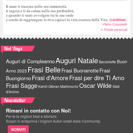
Il mare ti trascina nella sua immensità,
ti ingoia e ti da calma nella sua profondità,
e quando ti senti avvolgere tra le sue onde
e cerchi di raggiungere la riva capisci la vera essenza della Vita.
(
continua
)
--
Pietro Colucciello
in
Poesie personali
Hot Tags
Auguri Natale
Auguri di Compleanno
Buon
Barzellette
Frasi Belle
Frasi Buonanotte
Frasi
Anno 2023
Frasi d'Amore
Frasi per dire Ti Amo
Buongiorno
Frasi Sagge
Oscar Wilde
Kahlil Gibran
Matrimonio
Stati
d'Animo
Newsletter
Rimani in contatto con Noi!
Per te le migliori frasi e aforismi.
Scopri in anteprima i migliori Autori votati dalla Community.
ISCRIVITI