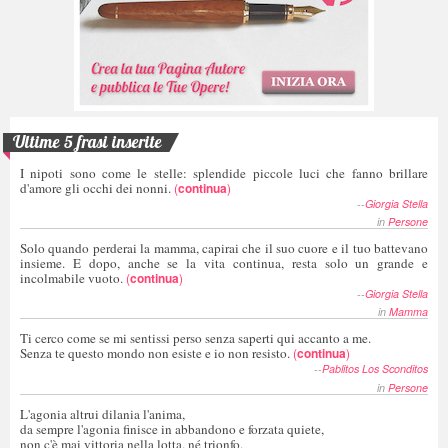
Ultime 5 frasi inserite
I nipoti sono come le stelle: splendide piccole luci che fanno brillare
d'amore gli occhi dei nonni.
(
continua
)
--
Giorgia Stella
in
Persone
Solo quando perderai la mamma, capirai che il suo cuore e il tuo battevano
insieme. E dopo, anche se la vita continua, resta solo un grande e
incolmabile vuoto.
(
continua
)
--
Giorgia Stella
in
Mamma
Ti cerco come se mi sentissi perso senza saperti qui accanto a me.
Senza te questo mondo non esiste e io non resisto.
(
continua
)
--
Pablitos Los Sconditos
in
Persone
L'agonia altrui dilania l'anima,
da sempre l'agonia finisce in abbandono e forzata quiete,
non c'è mai vittoria nella lotta, né trionfo.