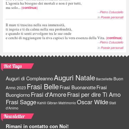
L'agonia ha bisogno dei mortali e non è per tutti,
ma solo...
(
continua
)
--
Pietro Colucciello
in
Poesie personali
Il mare ti trascina nella sua immensità,
ti ingoia e ti da calma nella sua profondità,
e quando ti senti avvolgere tra le sue onde
e cerchi di raggiungere la riva capisci la vera essenza della Vita.
(
continua
)
--
Pietro Colucciello
in
Poesie personali
Hot Tags
Auguri Natale
Auguri di Compleanno
Buon
Barzellette
Frasi Belle
Frasi Buonanotte
Frasi
Anno 2023
Frasi d'Amore
Frasi per dire Ti Amo
Buongiorno
Frasi Sagge
Oscar Wilde
Kahlil Gibran
Matrimonio
Stati
d'Animo
Newsletter
Rimani in contatto con Noi!