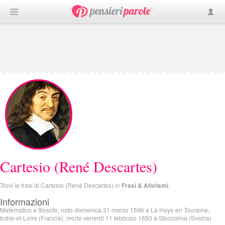
Cartesio (René Descartes)
Trovi le frasi di Cartesio (René Descartes) in
Frasi & Aforismi
.
Informazioni
Matematico e filosofo, nato domenica 31 marzo 1596 a La Haye en Touraine,
Indre-et-Loire (Francia), morto venerdì 11 febbraio 1650 a Stoccolma (Svezia)