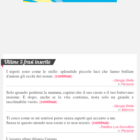
Ultime 5 frasi inserite
I nipoti sono come le stelle: splendide piccole luci che fanno brillare
d'amore gli occhi dei nonni.
(
continua
)
--
Giorgia Stella
in
Persone
Solo quando perderai la mamma, capirai che il suo cuore e il tuo battevano
insieme. E dopo, anche se la vita continua, resta solo un grande e
incolmabile vuoto.
(
continua
)
--
Giorgia Stella
in
Mamma
Ti cerco come se mi sentissi perso senza saperti qui accanto a me.
Senza te questo mondo non esiste e io non resisto.
(
continua
)
--
Pablitos Los Sconditos
in
Persone
L'agonia altrui dilania l'anima,