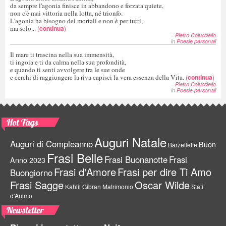
da sempre l'agonia finisce in abbandono e forzata quiete,
non c'è mai vittoria nella lotta, né trionfo.
L'agonia ha bisogno dei mortali e non è per tutti,
ma solo...
(
continua
)
--
Pietro Colucciello
in
Poesie personali
Il mare ti trascina nella sua immensità,
ti ingoia e ti da calma nella sua profondità,
e quando ti senti avvolgere tra le sue onde
e cerchi di raggiungere la riva capisci la vera essenza della Vita.
(
continua
)
--
Pietro Colucciello
in
Poesie personali
Hot Tags
Auguri Natale
Auguri di Compleanno
Buon
Barzellette
Frasi Belle
Frasi Buonanotte
Frasi
Anno 2023
Frasi d'Amore
Frasi per dire Ti Amo
Buongiorno
Frasi Sagge
Oscar Wilde
Kahlil Gibran
Matrimonio
Stati
d'Animo
Newsletter