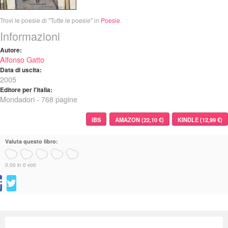
Trovi le poesie di "Tutte le poesie" in
Poesie
.
Informazioni
Autore:
Alfonso Gatto
Data di uscita:
2005
Editore per l'italia:
Mondadori - 768 pagine
IBS
AMAZON (22,10 €)
KINDLE (12,99 €)
Valuta questo libro:
0.00 in 0 voti