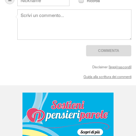
Ricorda
Disclaimer [
leggi/nascondi
]
Guida alla scrittura dei commenti