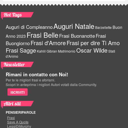
Hot Tags
Auguri Natale
Auguri di Compleanno
Buon
Barzellette
Frasi Belle
Frasi Buonanotte
Frasi
Anno 2023
Frasi d'Amore
Frasi per dire Ti Amo
Buongiorno
Frasi Sagge
Oscar Wilde
Kahlil Gibran
Matrimonio
Stati
d'Animo
Newsletter
Rimani in contatto con Noi!
Per te le migliori frasi e aforismi.
Scopri in anteprima i migliori Autori votati dalla Community.
ISCRIVITI
Altri siti
PENSIERIPAROLE
Frasi
Save A Quote
LeggiDiMurphy