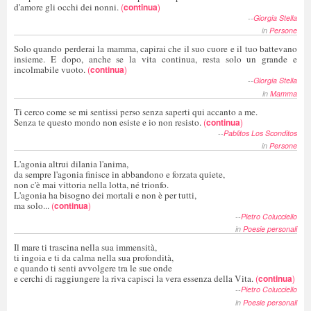
d'amore gli occhi dei nonni.
(
continua
)
--
Giorgia Stella
in
Persone
Solo quando perderai la mamma, capirai che il suo cuore e il tuo battevano
insieme. E dopo, anche se la vita continua, resta solo un grande e
incolmabile vuoto.
(
continua
)
--
Giorgia Stella
in
Mamma
Ti cerco come se mi sentissi perso senza saperti qui accanto a me.
Senza te questo mondo non esiste e io non resisto.
(
continua
)
--
Pablitos Los Sconditos
in
Persone
L'agonia altrui dilania l'anima,
da sempre l'agonia finisce in abbandono e forzata quiete,
non c'è mai vittoria nella lotta, né trionfo.
L'agonia ha bisogno dei mortali e non è per tutti,
ma solo...
(
continua
)
--
Pietro Colucciello
in
Poesie personali
Il mare ti trascina nella sua immensità,
ti ingoia e ti da calma nella sua profondità,
e quando ti senti avvolgere tra le sue onde
e cerchi di raggiungere la riva capisci la vera essenza della Vita.
(
continua
)
--
Pietro Colucciello
in
Poesie personali