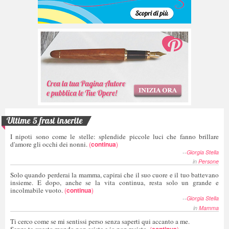
Ultime 5 frasi inserite
I nipoti sono come le stelle: splendide piccole luci che fanno brillare
d'amore gli occhi dei nonni.
(
continua
)
--
Giorgia Stella
in
Persone
Solo quando perderai la mamma, capirai che il suo cuore e il tuo battevano
insieme. E dopo, anche se la vita continua, resta solo un grande e
incolmabile vuoto.
(
continua
)
--
Giorgia Stella
in
Mamma
Ti cerco come se mi sentissi perso senza saperti qui accanto a me.
Senza te questo mondo non esiste e io non resisto.
(
continua
)