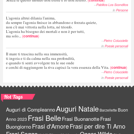
--
Pablitos Los Sconditos
in
Persone
L'agonia altrui dilania l'anima,
da sempre l'agonia finisce in abbandono e forzata quiete,
non c'è mai vittoria nella lotta, né trionfo.
L'agonia ha bisogno dei mortali e non è per tutti,
ma solo...
(
continua
)
--
Pietro Colucciello
in
Poesie personali
Il mare ti trascina nella sua immensità,
ti ingoia e ti da calma nella sua profondità,
e quando ti senti avvolgere tra le sue onde
e cerchi di raggiungere la riva capisci la vera essenza della Vita.
(
continua
)
--
Pietro Colucciello
in
Poesie personali
Hot Tags
Auguri Natale
Auguri di Compleanno
Buon
Barzellette
Frasi Belle
Frasi Buonanotte
Frasi
Anno 2023
Frasi d'Amore
Frasi per dire Ti Amo
Buongiorno
Frasi Sagge
Oscar Wilde