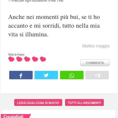
in
Frasi per ogni occasione
(
Frasi TVB
)
Anche nei momenti più bui, se ti ho
accanto e mi sorridi, tutto nella mia
vita si illumina.
Matteo maggio
Vota la frase:
COMMENTA
LEGGI QUALCOSA DI NUOVO
TUTTI GLI ARGOMENTI
Consigliati