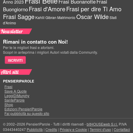
Frasi Belle
Frasi Buonanotte
Frasi
Anno 2023
Frasi d'Amore
Frasi per dire Ti Amo
Buongiorno
Frasi Sagge
Oscar Wilde
Kahlil Gibran
Matrimonio
Stati
d'Animo
Newsletter
Rimani in contatto con Noi!
Per te le migliori frasi e aforismi.
Scopri in anteprima i migliori Autori votati dalla Community.
ISCRIVITI
Altri siti
PENSIERIPAROLE
Frasi
Save A Quote
LeggiDiMurphy
SanteParole
Shop
Edizioni PensieriParole
Fai pubblicità su questo sito
© 2002–2026 PensieriParole - Tutti i diritti riservati -
bitHOUSEweb S.r.l.
P.IVA
03443440247
Pubblicità
|
Credits
|
Privacy e Cookie
|
Termini d'uso
|
Contattaci