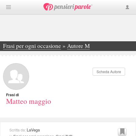
Frasi per ogni occasione
»
Autore M
»
Matteo maggio
Scheda Autore
Frasi di
Matteo maggio
LaVega
Scritta da: