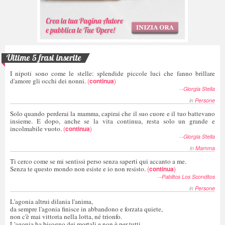
Ultime 5 frasi inserite
I nipoti sono come le stelle: splendide piccole luci che fanno brillare
d'amore gli occhi dei nonni.
(
continua
)
--
Giorgia Stella
in
Persone
Solo quando perderai la mamma, capirai che il suo cuore e il tuo battevano
insieme. E dopo, anche se la vita continua, resta solo un grande e
incolmabile vuoto.
(
continua
)
--
Giorgia Stella
in
Mamma
Ti cerco come se mi sentissi perso senza saperti qui accanto a me.
Senza te questo mondo non esiste e io non resisto.
(
continua
)
--
Pablitos Los Sconditos
in
Persone
L'agonia altrui dilania l'anima,
da sempre l'agonia finisce in abbandono e forzata quiete,
non c'è mai vittoria nella lotta, né trionfo.
L'agonia ha bisogno dei mortali e non è per tutti,