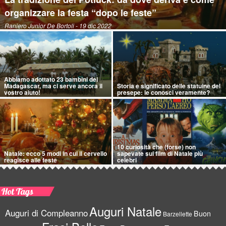
organizzare la festa “dopo le feste”
Raniero Junior De Bortoli
- 19 dic 2022
Abbiamo adottato 23 bambini del
Madagascar, ma ci serve ancora il
Storia e significato delle statuine del
vostro aiuto!
presepe: le conosci veramente?
10 curiosità che (forse) non
Natale: ecco 5 modi in cui il cervello
sapevate sui film di Natale più
reagisce alle feste
celebri
Hot Tags
Auguri Natale
Auguri di Compleanno
Buon
Barzellette