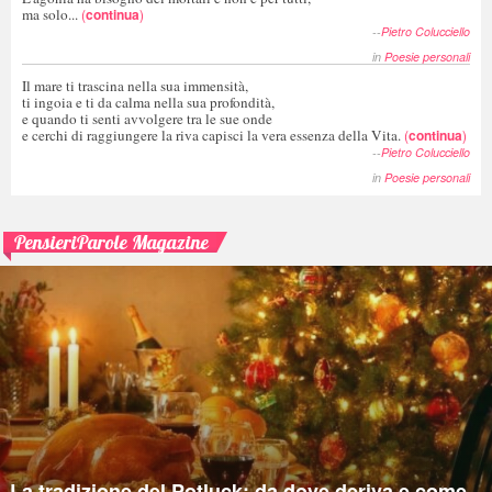
ma solo...
(
continua
)
--
Pietro Colucciello
in
Poesie personali
Il mare ti trascina nella sua immensità,
ti ingoia e ti da calma nella sua profondità,
e quando ti senti avvolgere tra le sue onde
e cerchi di raggiungere la riva capisci la vera essenza della Vita.
(
continua
)
--
Pietro Colucciello
in
Poesie personali
PensieriParole Magazine
La tradizione del Potluck: da dove deriva e come