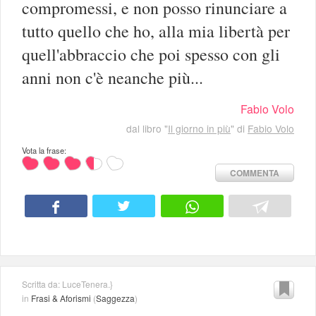
compromessi, e non posso rinunciare a
tutto quello che ho, alla mia libertà per
quell'abbraccio che poi spesso con gli
anni non c'è neanche più...
Fabio Volo
dal libro "
Il giorno in più
" di
Fabio Volo
Vota la frase:
COMMENTA
Scritta da: LuceTenera.}
in
Frasi & Aforismi
(
Saggezza
)