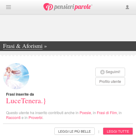
Frasi & Aforismi
»
LuceTenera.}
Seguimi!
Profilo utente
Frasi inserite da
LuceTenera.}
Questo utente ha inserito contributi anche in
Poesie
, in
Frasi di Film
, in
Racconti
e in
Proverbi
.
LEGGI LE PIÙ BELLE
LEGGI TUTTE
|