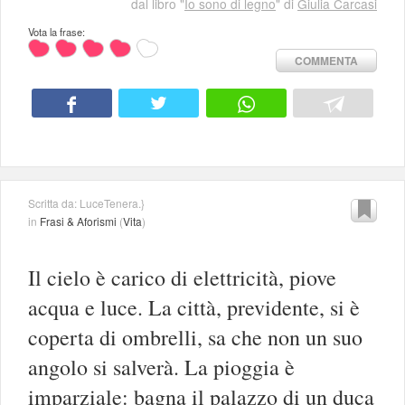
dal libro "
Io sono di legno
" di
Giulia Carcasi
Vota la frase:
COMMENTA
Scritta da: LuceTenera.}
in
Frasi & Aforismi
(
Vita
)
Il cielo è carico di elettricità, piove
acqua e luce. La città, previdente, si è
coperta di ombrelli, sa che non un suo
angolo si salverà. La pioggia è
imparziale: bagna il palazzo di un duca