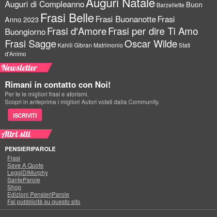
Auguri Natale
Auguri di Compleanno
Buon
Barzellette
Frasi Belle
Frasi Buonanotte
Frasi
Anno 2023
Frasi d'Amore
Frasi per dire Ti Amo
Buongiorno
Frasi Sagge
Oscar Wilde
Kahlil Gibran
Matrimonio
Stati
d'Animo
Newsletter
Rimani in contatto con Noi!
Per te le migliori frasi e aforismi.
Scopri in anteprima i migliori Autori votati dalla Community.
ISCRIVITI
Altri siti
PENSIERIPAROLE
Frasi
Save A Quote
LeggiDiMurphy
SanteParole
Shop
Edizioni PensieriParole
Fai pubblicità su questo sito