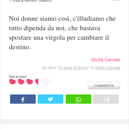
in
Frasi & Aforismi
(
Destino
)
Noi donne siamo così, c'illudiamo che
tutto dipenda da noi, che bastava
spostare una virgola per cambiare il
destino.
Giulia Carcasi
dal libro "
Io sono di legno
" di
Giulia Carcasi
Vota la frase:
COMMENTA