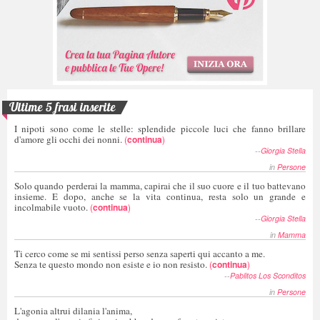
Ultime 5 frasi inserite
I nipoti sono come le stelle: splendide piccole luci che fanno brillare
d'amore gli occhi dei nonni.
(
continua
)
--
Giorgia Stella
in
Persone
Solo quando perderai la mamma, capirai che il suo cuore e il tuo battevano
insieme. E dopo, anche se la vita continua, resta solo un grande e
incolmabile vuoto.
(
continua
)
--
Giorgia Stella
in
Mamma
Ti cerco come se mi sentissi perso senza saperti qui accanto a me.
Senza te questo mondo non esiste e io non resisto.
(
continua
)
--
Pablitos Los Sconditos
in
Persone
L'agonia altrui dilania l'anima,