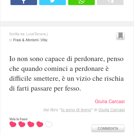
Scritta da: LuceTenera.}
in
Frasi & Aforismi
(
Vita
)
Io non sono capace di perdonare, penso
che quando cominci a perdonare è
difficile smettere, è un vizio che rischia
di farti passare per fesso.
Giulia Carcasi
dal libro "
Io sono di legno
" di
Giulia Carcasi
Vota la frase:
COMMENTA