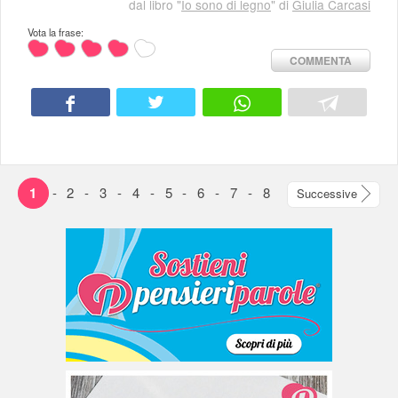
dal libro "
Io sono di legno
" di
Giulia Carcasi
Vota la frase:
COMMENTA
1
-
2
-
3
-
4
-
5
-
6
-
7
-
8
Successive