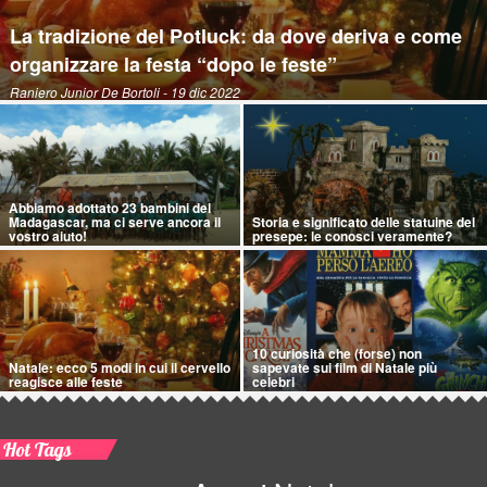
La tradizione del Potluck: da dove deriva e come
organizzare la festa “dopo le feste”
Raniero Junior De Bortoli
- 19 dic 2022
Abbiamo adottato 23 bambini del
Madagascar, ma ci serve ancora il
Storia e significato delle statuine del
vostro aiuto!
presepe: le conosci veramente?
10 curiosità che (forse) non
Natale: ecco 5 modi in cui il cervello
sapevate sui film di Natale più
reagisce alle feste
celebri
Hot Tags