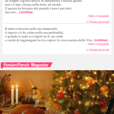
da sempre l'agonia finisce in abbandono e forzata quiete,
non c'è mai vittoria nella lotta, né trionfo.
L'agonia ha bisogno dei mortali e non è per tutti,
ma solo...
(
continua
)
--
Pietro Colucciello
in
Poesie personali
Il mare ti trascina nella sua immensità,
ti ingoia e ti da calma nella sua profondità,
e quando ti senti avvolgere tra le sue onde
e cerchi di raggiungere la riva capisci la vera essenza della Vita.
(
continua
)
--
Pietro Colucciello
in
Poesie personali
PensieriParole Magazine