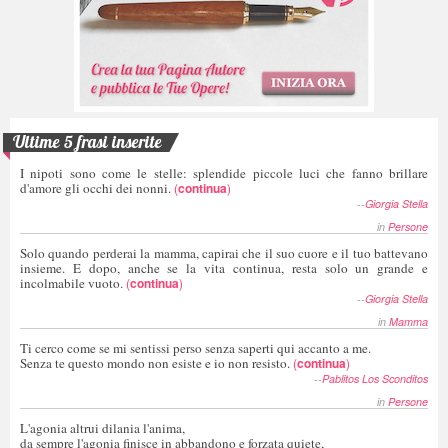
Ultime 5 frasi inserite
I nipoti sono come le stelle: splendide piccole luci che fanno brillare
d'amore gli occhi dei nonni.
(
continua
)
--
Giorgia Stella
in
Persone
Solo quando perderai la mamma, capirai che il suo cuore e il tuo battevano
insieme. E dopo, anche se la vita continua, resta solo un grande e
incolmabile vuoto.
(
continua
)
--
Giorgia Stella
in
Mamma
Ti cerco come se mi sentissi perso senza saperti qui accanto a me.
Senza te questo mondo non esiste e io non resisto.
(
continua
)
--
Pablitos Los Sconditos
in
Persone
L'agonia altrui dilania l'anima,
da sempre l'agonia finisce in abbandono e forzata quiete,