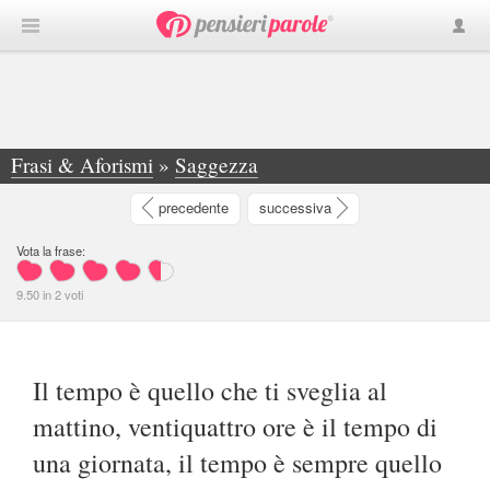
Frasi & Aforismi
»
Saggezza
»
Il tempo è quello che ti sveglia al mattino... - Guido Burza
precedente
successiva
Vota la frase:
9.50
in
2
voti
Il tempo è quello che ti sveglia al
mattino, ventiquattro ore è il tempo di
una giornata, il tempo è sempre quello