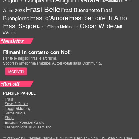
Auguri di Compleanno
Buon
Barzellette
Frasi Belle
Frasi Buonanotte
Frasi
Anno 2023
Frasi d'Amore
Frasi per dire Ti Amo
Buongiorno
Frasi Sagge
Oscar Wilde
Kahlil Gibran
Matrimonio
Stati
d'Animo
Newsletter
Rimani in contatto con Noi!
Per te le migliori frasi e aforismi.
Scopri in anteprima i migliori Autori votati dalla Community.
ISCRIVITI
Altri siti
PENSIERIPAROLE
Frasi
Save A Quote
LeggiDiMurphy
SanteParole
Shop
Edizioni PensieriParole
Fai pubblicità su questo sito
© 2002–2026 PensieriParole - Tutti i diritti riservati -
bitHOUSEweb S.r.l.
P.IVA