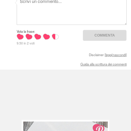
Vota la frase:
9.50 in 2 voti
Disclaimer [
leggi/nascondi
]
Guida alla scrittura dei commenti