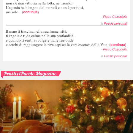
non c'è mai vittoria nella lotta, né trionfo.
L'agonia ha bisogno dei mortali e non è per tutti,
ma solo...
(
continua
)
--
Pietro Colucciello
in
Poesie personali
Il mare ti trascina nella sua immensità,
ti ingoia e ti da calma nella sua profondità,
e quando ti senti avvolgere tra le sue onde
e cerchi di raggiungere la riva capisci la vera essenza della Vita.
(
continua
)
--
Pietro Colucciello
in
Poesie personali
PensieriParole Magazine