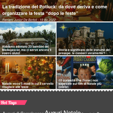
La tradizione del Potluck: da dove deriva e come
organizzare la festa “dopo le feste”
Raniero Junior De Bortoli
- 19 dic 2022
Abbiamo adottato 23 bambini del
Madagascar, ma ci serve ancora il
Storia e significato delle statuine del
vostro aiuto!
presepe: le conosci veramente?
10 curiosità che (forse) non
Natale: ecco 5 modi in cui il cervello
sapevate sui film di Natale più
reagisce alle feste
celebri
Hot Tags
Auguri Natale