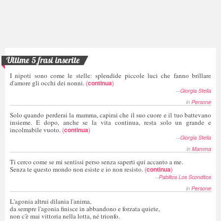
Ultime 5 frasi inserite
I nipoti sono come le stelle: splendide piccole luci che fanno brillare
d'amore gli occhi dei nonni.
(
continua
)
--
Giorgia Stella
in
Persone
Solo quando perderai la mamma, capirai che il suo cuore e il tuo battevano
insieme. E dopo, anche se la vita continua, resta solo un grande e
incolmabile vuoto.
(
continua
)
--
Giorgia Stella
in
Mamma
Ti cerco come se mi sentissi perso senza saperti qui accanto a me.
Senza te questo mondo non esiste e io non resisto.
(
continua
)
--
Pablitos Los Sconditos
in
Persone
L'agonia altrui dilania l'anima,
da sempre l'agonia finisce in abbandono e forzata quiete,
non c'è mai vittoria nella lotta, né trionfo.