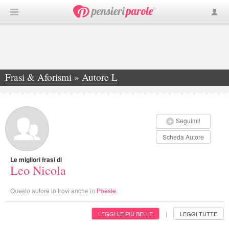
Frasi & Aforismi
»
Autore L
»
Leo Nicola
Seguimi!
Scheda Autore
Le migliori frasi di
Leo Nicola
Questo autore lo trovi anche in
Poesie
.
LEGGI LE PIÙ BELLE
LEGGI TUTTE
|