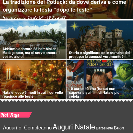
La tradizione del Potluck: da dove deriva e come
organizzare la festa “dopo le feste”
Raniero Junior De Bortoli
- 19 dic 2022
Abbiamo adottato 23 bambini del
Madagascar, ma ci serve ancora il
Storia e significato delle statuine del
vostro aiuto!
presepe: le conosci veramente?
10 curiosità che (forse) non
Natale: ecco 5 modi in cui il cervello
sapevate sui film di Natale più
reagisce alle feste
celebri
Hot Tags
Auguri Natale
Auguri di Compleanno
Buon
Barzellette