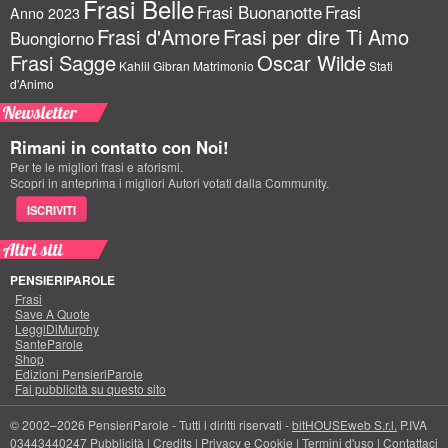
Frasi Belle
Frasi Buonanotte
Frasi
Anno 2023
Frasi d'Amore
Frasi per dire Ti Amo
Buongiorno
Frasi Sagge
Oscar Wilde
Kahlil Gibran
Matrimonio
Stati
d'Animo
Newsletter
Rimani in contatto con Noi!
Per te le migliori frasi e aforismi.
Scopri in anteprima i migliori Autori votati dalla Community.
ISCRIVITI
Altri siti
PENSIERIPAROLE
Frasi
Save A Quote
LeggiDiMurphy
SanteParole
Shop
Edizioni PensieriParole
Fai pubblicità su questo sito
© 2002–2026 PensieriParole - Tutti i diritti riservati -
bitHOUSEweb S.r.l.
P.IVA
03443440247
Pubblicità
|
Credits
|
Privacy e Cookie
|
Termini d'uso
|
Contattaci