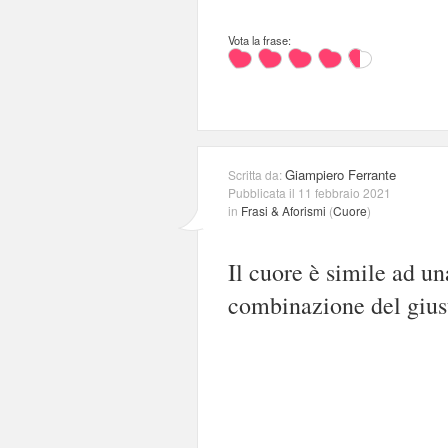
Vota la frase:
Giampiero Ferrante
Scritta da:
Pubblicata il 11 febbraio 2021
in
Frasi & Aforismi
(
Cuore
)
Il cuore è simile ad un
combinazione del giust