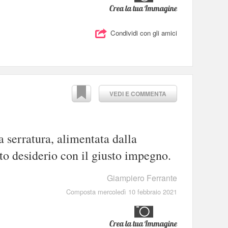
Crea la tua Immagine
Condividi con gli amici
VEDI E COMMENTA
a serratura, alimentata dalla
o desiderio con il giusto impegno.
Giampiero Ferrante
Composta mercoledì 10 febbraio 2021
Crea la tua Immagine