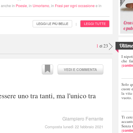
i anche in
Poesie
, in
Umorismo
, in
Frasi per ogni occasione
e in
LEGGI LE PIÙ BELLE
LEGGI TUTTE
|
Ultime 
1
23
di
I nipot
che fa
(
conti
VEDI E COMMENTA
Solo q
cuore 
la vita
ssere uno tra tanti, ma l'unico tra
vuoto.
Ti cerc
Giampiero Ferrante
accant
Senza 
Composta lunedì 22 febbraio 2021
(
conti