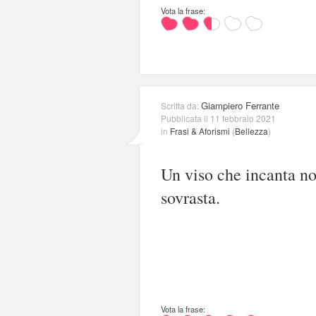
Vota la frase:
Giampiero Ferrante
Scritta da:
Pubblicata il 11 febbraio 2021
in
Frasi & Aforismi
(
Bellezza
)
Un viso che incanta no
sovrasta.
Vota la frase: