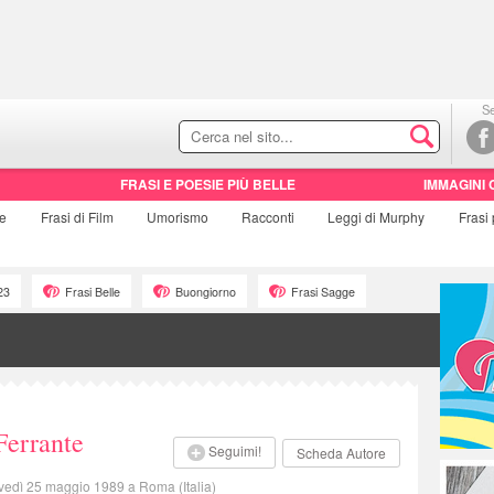
Se
FRASI E POESIE PIÙ BELLE
IMMAGINI 
ie
Frasi di
Film
Umorismo
Racconti
Leggi di Murphy
Frasi
23
Frasi Belle
Buongiorno
Frasi Sagge
Ferrante
Seguimi!
Scheda Autore
vedì 25 maggio 1989 a Roma (Italia)