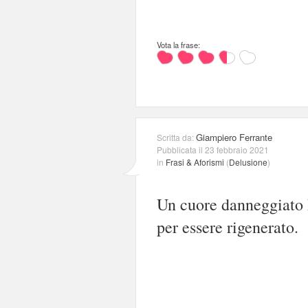
Vota la frase:
Giampiero Ferrante
Scritta da:
Pubblicata il 23 febbraio 2021
in
Frasi & Aforismi
(
Delusione
)
Un cuore danneggiato 
per essere rigenerato.