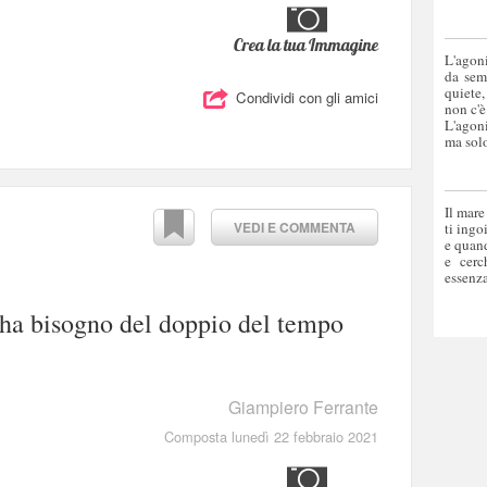
Crea la tua Immagine
L'agoni
da sem
quiete,
Condividi con gli amici
non c'è
L'agoni
ma solo
Il mare
VEDI E COMMENTA
ti ingo
e quand
e cerc
essenza
ha bisogno del doppio del tempo
Giampiero Ferrante
Composta lunedì 22 febbraio 2021