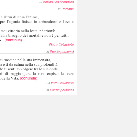
--
Pablitos Los Sconditos
in
Persone
a altrui dilania l'anima,
pre l'agonia finisce in abbandono e forzata
 mai vittoria nella lotta, né trionfo.
a ha bisogno dei mortali e non è per tutti,
...
(
continua
)
--
Pietro Colucciello
in
Poesie personali
 ti trascina nella sua immensità,
ia e ti da calma nella sua profondità,
o ti senti avvolgere tra le sue onde
hi di raggiungere la riva capisci la vera
 della Vita.
(
continua
)
--
Pietro Colucciello
in
Poesie personali