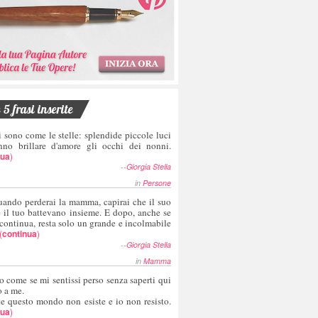
5 frasi inserite
i sono come le stelle: splendide piccole luci
nno brillare d'amore gli occhi dei nonni.
nua
)
--
Giorgia Stella
in
Persone
uando perderai la mamma, capirai che il suo
e il tuo battevano insieme. E dopo, anche se
 continua, resta solo un grande e incolmabile
(
continua
)
--
Giorgia Stella
in
Mamma
o come se mi sentissi perso senza saperti qui
o a me.
te questo mondo non esiste e io non resisto.
nua
)