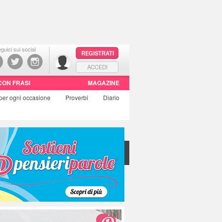
guici sui social
REGISTRATI
ACCEDI
CON FRASI
MAGAZINE
per ogni occasione
Proverbi
Diario