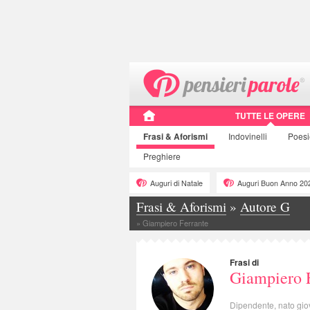
TUTTE LE OPERE
Frasi
& Aforismi
Indovinelli
Poes
Preghiere
Auguri di Natale
Auguri Buon Anno 20
Frasi & Aforismi
»
Autore G
»
Giampiero Ferrante
Frasi di
Giampiero 
Dipendente, nato gio