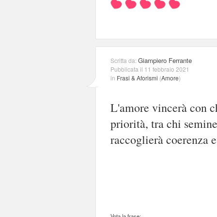
Giampiero Ferrante
Scritta da:
Pubblicata il 11 febbraio 2021
in
Frasi & Aforismi
(
Amore
)
L'amore vincerà con ch
priorità, tra chi semin
raccoglierà coerenza e 
Vota la frase: