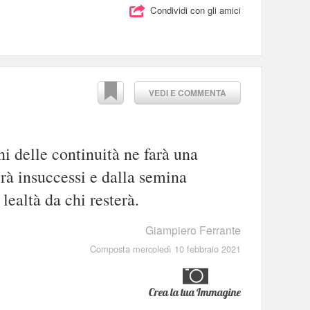
Condividi con gli amici
VEDI E COMMENTA
i delle continuità ne farà una
erà insuccessi e dalla semina
lealtà da chi resterà.
Giampiero Ferrante
Composta mercoledì 10 febbraio 2021
Crea la tua Immagine