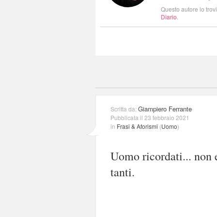
Questo autore lo trov
Diario
.
Giampiero Ferrante
Scritta da:
Pubblicata il 23 febbraio 2021
in
Frasi & Aforismi
(
Uomo
)
Uomo ricordati... non e
tanti.