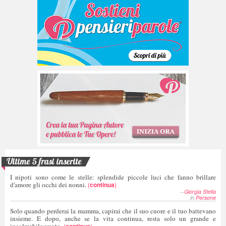
Ultime 5 frasi inserite
I nipoti sono come le stelle: splendide piccole luci che fanno brillare
d'amore gli occhi dei nonni.
(
continua
)
--
Giorgia Stella
in
Persone
Solo quando perderai la mamma, capirai che il suo cuore e il tuo battevano
insieme. E dopo, anche se la vita continua, resta solo un grande e
incolmabile vuoto.
(
continua
)