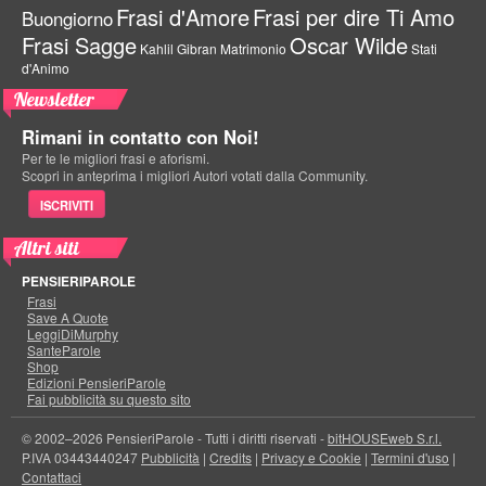
Frasi d'Amore
Frasi per dire Ti Amo
Buongiorno
Frasi Sagge
Oscar Wilde
Kahlil Gibran
Matrimonio
Stati
d'Animo
Newsletter
Rimani in contatto con Noi!
Per te le migliori frasi e aforismi.
Scopri in anteprima i migliori Autori votati dalla Community.
ISCRIVITI
Altri siti
PENSIERIPAROLE
Frasi
Save A Quote
LeggiDiMurphy
SanteParole
Shop
Edizioni PensieriParole
Fai pubblicità su questo sito
© 2002–2026 PensieriParole - Tutti i diritti riservati -
bitHOUSEweb S.r.l.
P.IVA 03443440247
Pubblicità
|
Credits
|
Privacy e Cookie
|
Termini d'uso
|
Contattaci