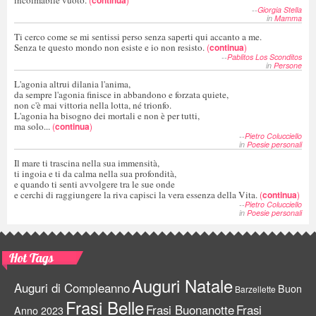
--
Giorgia Stella
in
Mamma
Ti cerco come se mi sentissi perso senza saperti qui accanto a me.
Senza te questo mondo non esiste e io non resisto.
(
continua
)
--
Pablitos Los Sconditos
in
Persone
L'agonia altrui dilania l'anima,
da sempre l'agonia finisce in abbandono e forzata quiete,
non c'è mai vittoria nella lotta, né trionfo.
L'agonia ha bisogno dei mortali e non è per tutti,
ma solo...
(
continua
)
--
Pietro Colucciello
in
Poesie personali
Il mare ti trascina nella sua immensità,
ti ingoia e ti da calma nella sua profondità,
e quando ti senti avvolgere tra le sue onde
e cerchi di raggiungere la riva capisci la vera essenza della Vita.
(
continua
)
--
Pietro Colucciello
in
Poesie personali
Hot Tags
Auguri Natale
Auguri di Compleanno
Buon
Barzellette
Frasi Belle
Frasi Buonanotte
Frasi
Anno 2023