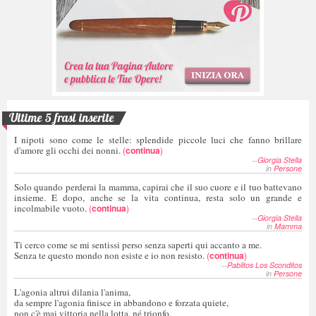
Ultime 5 frasi inserite
I nipoti sono come le stelle: splendide piccole luci che fanno brillare
d'amore gli occhi dei nonni.
(
continua
)
--
Giorgia Stella
in
Persone
Solo quando perderai la mamma, capirai che il suo cuore e il tuo battevano
insieme. E dopo, anche se la vita continua, resta solo un grande e
incolmabile vuoto.
(
continua
)
--
Giorgia Stella
in
Mamma
Ti cerco come se mi sentissi perso senza saperti qui accanto a me.
Senza te questo mondo non esiste e io non resisto.
(
continua
)
--
Pablitos Los Sconditos
in
Persone
L'agonia altrui dilania l'anima,
da sempre l'agonia finisce in abbandono e forzata quiete,
non c'è mai vittoria nella lotta, né trionfo.