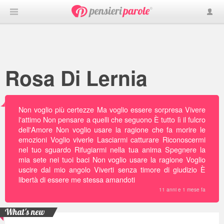
Rosa Di Lernia
Non voglio più certezze Ma voglio essere sorpresa Vivere
l'attimo Non pensare a quelli che seguono È tutto lì il fulcro
dell'Amore Non voglio usare la ragione che fa morire le
emozioni Voglio viverle Lasciarmi catturare Riconoscermi
nel tuo sguardo Rifugiarmi nella tua anima Spegnere la
mia sete nei tuoi baci Non voglio usare la ragione Voglio
uscire dal mio angolo Viverti senza timore di giudizio È
libertà di essere me stessa amandoti
11 anni e 1 mese fa
What's new