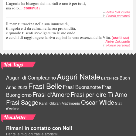
L'agonia ha bisogno dei mortali e non è per tutti,
ma solo...
(
continua
)
--
Pietro Colucciello
in
Poesie personali
Il mare ti trascina nella sua immensità,
ti ingoia e ti da calma nella sua profondità,
e quando ti senti avvolgere tra le sue onde
e cerchi di raggiungere la riva capisci la vera essenza della Vita.
(
continua
)
--
Pietro Colucciello
in
Poesie personali
Hot Tags
Auguri Natale
Auguri di Compleanno
Buon
Barzellette
Frasi Belle
Frasi Buonanotte
Frasi
Anno 2023
Frasi d'Amore
Frasi per dire Ti Amo
Buongiorno
Frasi Sagge
Oscar Wilde
Kahlil Gibran
Matrimonio
Stati
d'Animo
Newsletter
Rimani in contatto con Noi!
Per te le migliori frasi e aforismi.