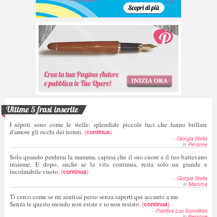
Ultime 5 frasi inserite
I nipoti sono come le stelle: splendide piccole luci che fanno brillare
d'amore gli occhi dei nonni.
(
continua
)
--
Giorgia Stella
in
Persone
Solo quando perderai la mamma, capirai che il suo cuore e il tuo battevano
insieme. E dopo, anche se la vita continua, resta solo un grande e
incolmabile vuoto.
(
continua
)
--
Giorgia Stella
in
Mamma
Ti cerco come se mi sentissi perso senza saperti qui accanto a me.
Senza te questo mondo non esiste e io non resisto.
(
continua
)
--
Pablitos Los Sconditos
in
Persone