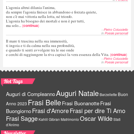
L'agonia altrui dilania l'anima,
da sempre l'agonia finisce in abbandono e forzata quiete,
non c'è mai vittoria nella lotta, né trionfo.
L'agonia ha bisogno dei mortali e non è per tutti,
ma solo...
(
continua
)
--
Pietro Colucciello
in
Poesie personali
Il mare ti trascina nella sua immensità,
ti ingoia e ti da calma nella sua profondità,
e quando ti senti avvolgere tra le sue onde
e cerchi di raggiungere la riva capisci la vera essenza della Vita.
(
continua
)
--
Pietro Colucciello
in
Poesie personali
Hot Tags
Auguri Natale
Auguri di Compleanno
Buon
Barzellette
Frasi Belle
Frasi Buonanotte
Frasi
Anno 2023
Frasi d'Amore
Frasi per dire Ti Amo
Buongiorno
Frasi Sagge
Oscar Wilde
Kahlil Gibran
Matrimonio
Stati
d'Animo
Newsletter