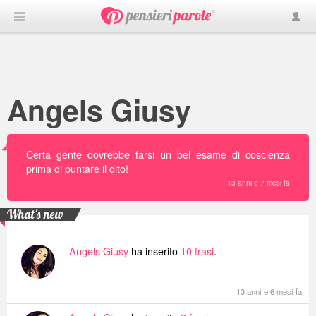
Angels Giusy
Certa gente dovrebbe farsi un bel esame di coscienza
prima di puntare il dito!
13 anni e 7 mesi fa
What's new
Angels Giusy
ha inserito
10 frasi
.
13 anni e 6 mesi fa