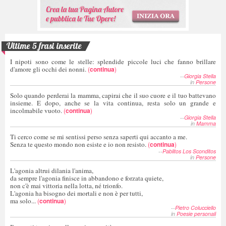
Ultime 5 frasi inserite
I nipoti sono come le stelle: splendide piccole luci che fanno brillare
d'amore gli occhi dei nonni.
(
continua
)
--
Giorgia Stella
in
Persone
Solo quando perderai la mamma, capirai che il suo cuore e il tuo battevano
insieme. E dopo, anche se la vita continua, resta solo un grande e
incolmabile vuoto.
(
continua
)
--
Giorgia Stella
in
Mamma
Ti cerco come se mi sentissi perso senza saperti qui accanto a me.
Senza te questo mondo non esiste e io non resisto.
(
continua
)
--
Pablitos Los Sconditos
in
Persone
L'agonia altrui dilania l'anima,
da sempre l'agonia finisce in abbandono e forzata quiete,
non c'è mai vittoria nella lotta, né trionfo.
L'agonia ha bisogno dei mortali e non è per tutti,
ma solo...
(
continua
)
--
Pietro Colucciello
in
Poesie personali