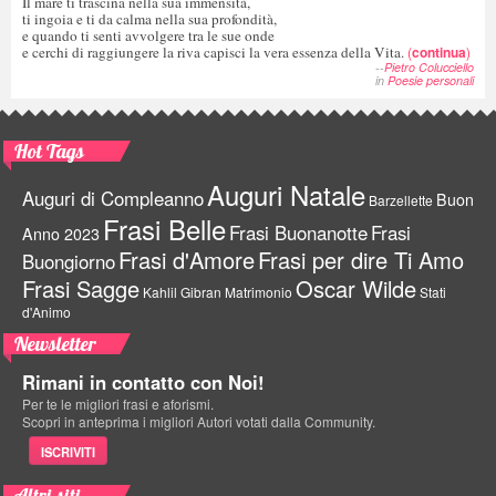
Il mare ti trascina nella sua immensità,
ti ingoia e ti da calma nella sua profondità,
e quando ti senti avvolgere tra le sue onde
e cerchi di raggiungere la riva capisci la vera essenza della Vita.
(
continua
)
--
Pietro Colucciello
in
Poesie personali
Hot Tags
Auguri Natale
Auguri di Compleanno
Buon
Barzellette
Frasi Belle
Frasi Buonanotte
Frasi
Anno 2023
Frasi d'Amore
Frasi per dire Ti Amo
Buongiorno
Frasi Sagge
Oscar Wilde
Kahlil Gibran
Matrimonio
Stati
d'Animo
Newsletter
Rimani in contatto con Noi!
Per te le migliori frasi e aforismi.
Scopri in anteprima i migliori Autori votati dalla Community.
ISCRIVITI
Altri siti