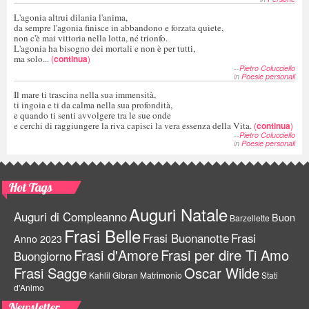
L'agonia altrui dilania l'anima,
da sempre l'agonia finisce in abbandono e forzata quiete,
non c'è mai vittoria nella lotta, né trionfo.
L'agonia ha bisogno dei mortali e non è per tutti,
ma solo...
(
continua
)
--
Pietro Colucciello
in
Poesie personali
Il mare ti trascina nella sua immensità,
ti ingoia e ti da calma nella sua profondità,
e quando ti senti avvolgere tra le sue onde
e cerchi di raggiungere la riva capisci la vera essenza della Vita.
(
continua
)
--
Pietro Colucciello
in
Poesie personali
Hot Tags
Auguri Natale
Auguri di Compleanno
Buon
Barzellette
Frasi Belle
Frasi Buonanotte
Frasi
Anno 2023
Frasi d'Amore
Frasi per dire Ti Amo
Buongiorno
Frasi Sagge
Oscar Wilde
Kahlil Gibran
Matrimonio
Stati
d'Animo
Newsletter