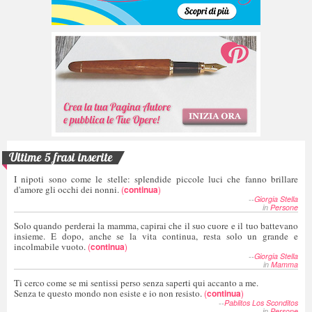
Ultime 5 frasi inserite
I nipoti sono come le stelle: splendide piccole luci che fanno brillare
d'amore gli occhi dei nonni.
(
continua
)
--
Giorgia Stella
in
Persone
Solo quando perderai la mamma, capirai che il suo cuore e il tuo battevano
insieme. E dopo, anche se la vita continua, resta solo un grande e
incolmabile vuoto.
(
continua
)
--
Giorgia Stella
in
Mamma
Ti cerco come se mi sentissi perso senza saperti qui accanto a me.
Senza te questo mondo non esiste e io non resisto.
(
continua
)
--
Pablitos Los Sconditos
in
Persone