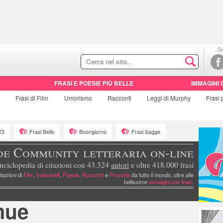
Se
FRASI E POESIE PIÙ BELLE
IMMAGINI 
e
Frasi di
Film
Umorismo
Racconti
Leggi di Murphy
Frasi
23
Frasi Belle
Buongiorno
Frasi Sagge
de Community letteraria on-line
nciclopedia di citazioni con 43.324
autori
e oltre 418.000 frasi
itazioni di
Film
,
Indovinelli
,
Poesie
,
Racconti
e
Proverbi
da tutto il mondo, oltre alle
bellissime
immagini con frasi
.
mue