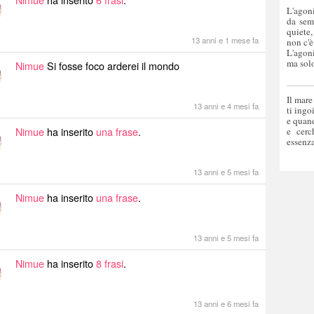
L'agoni
da sem
quiete,
13 anni e 1 mese fa
non c'è
L'agoni
ma solo
Nimue
Si fosse foco arderei il mondo
Il mare
13 anni e 4 mesi fa
ti ingo
e quand
Nimue
ha inserito
una frase
.
e cerc
essenza
13 anni e 5 mesi fa
Nimue
ha inserito
una frase
.
13 anni e 5 mesi fa
Nimue
ha inserito
8 frasi
.
13 anni e 6 mesi fa