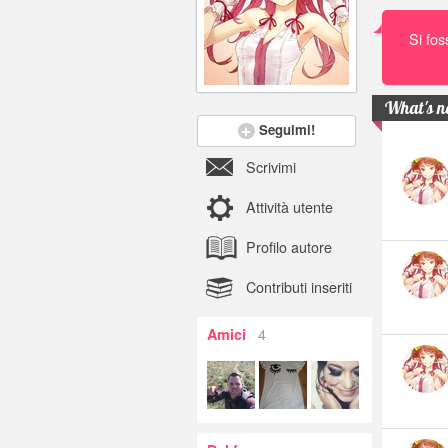
Si fos
What's 
Seguimi!
Scrivimi
Attività utente
Profilo autore
Contributi inseriti
4
Amici