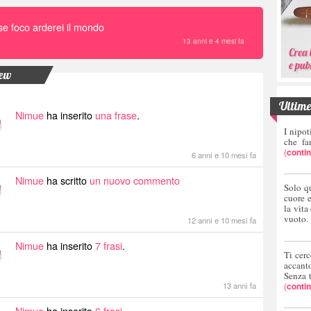
se foco arderei il mondo
13 anni e 4 mesi fa
new
Ultime 
Nimue
ha inserito
una frase
.
I nipot
che fa
(
conti
6 anni e 10 mesi fa
Nimue
ha scritto
un nuovo commento
Solo q
cuore 
la vita
vuoto.
12 anni e 10 mesi fa
Nimue
ha inserito
7 frasi
.
Ti cerc
accant
Senza 
(
conti
13 anni fa
Nimue
ha inserito
6 frasi
.