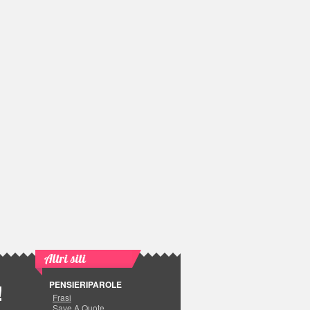
Altri siti
PENSIERIPAROLE
!
Frasi
Save A Quote