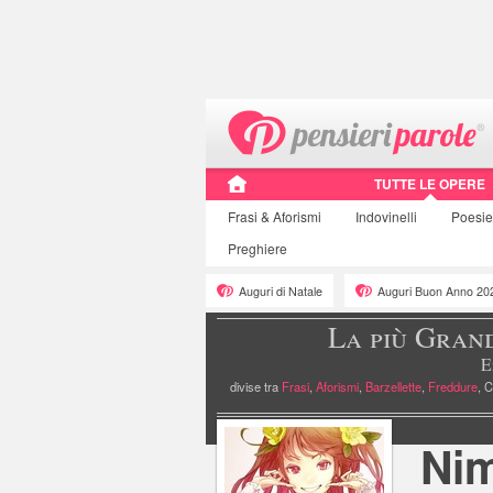
TUTTE LE OPERE
Frasi
& Aforismi
Indovinelli
Poesi
Preghiere
Auguri di Natale
Auguri Buon Anno 20
La più Gran
E
divise tra
Frasi
,
Aforismi
,
Barzellette
,
Freddure
, C
»
Pagina personale
Ni