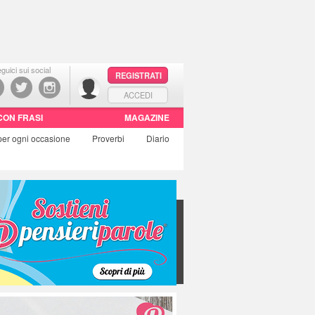
guici sui social
REGISTRATI
ACCEDI
CON FRASI
MAGAZINE
per ogni occasione
Proverbi
Diario