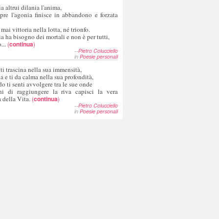
a altrui dilania l'anima,
pre l'agonia finisce in abbandono e forzata
 mai vittoria nella lotta, né trionfo.
a ha bisogno dei mortali e non è per tutti,
...
(
continua
)
--
Pietro Colucciello
in
Poesie personali
 ti trascina nella sua immensità,
ia e ti da calma nella sua profondità,
o ti senti avvolgere tra le sue onde
hi di raggiungere la riva capisci la vera
 della Vita.
(
continua
)
--
Pietro Colucciello
in
Poesie personali