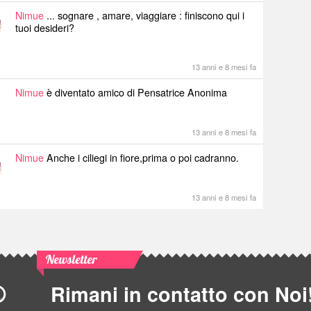
Nimue
... sognare , amare, viaggiare : finiscono qui i
tuoi desideri?
13 anni e 8 mesi fa
Nimue
è diventato amico di Pensatrice Anonima
13 anni e 8 mesi fa
Nimue
Anche i ciliegi in fiore,prima o poi cadranno.
13 anni e 8 mesi fa
Newsletter
Rimani in contatto con Noi