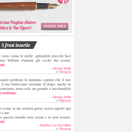
5 frasi inserite
i sono come le stelle: splendide piccole luci
nno brillare d'amore gli occhi dei nonni.
nua
)
--
Giorgia Stella
in
Persone
uando perderai la mamma, capirai che il suo
e il tuo battevano insieme. E dopo, anche se
 continua, resta solo un grande e incolmabile
(
continua
)
--
Giorgia Stella
in
Mamma
o come se mi sentissi perso senza saperti qui
o a me.
te questo mondo non esiste e io non resisto.
nua
)
--
Pablitos Los Sconditos
in
Persone