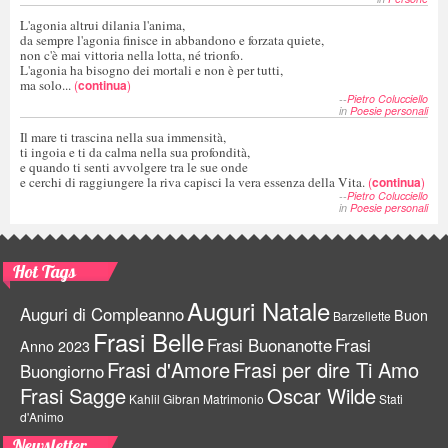
L'agonia altrui dilania l'anima,
da sempre l'agonia finisce in abbandono e forzata quiete,
non c'è mai vittoria nella lotta, né trionfo.
L'agonia ha bisogno dei mortali e non è per tutti,
ma solo...
(
continua
)
--
Pietro Colucciello
in
Poesie personali
Il mare ti trascina nella sua immensità,
ti ingoia e ti da calma nella sua profondità,
e quando ti senti avvolgere tra le sue onde
e cerchi di raggiungere la riva capisci la vera essenza della Vita.
(
continua
)
--
Pietro Colucciello
in
Poesie personali
Hot Tags
Auguri Natale
Auguri di Compleanno
Buon
Barzellette
Frasi Belle
Frasi Buonanotte
Frasi
Anno 2023
Frasi d'Amore
Frasi per dire Ti Amo
Buongiorno
Frasi Sagge
Oscar Wilde
Kahlil Gibran
Matrimonio
Stati
d'Animo
Newsletter