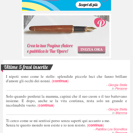
Ultime 5 frasi inserite
I nipoti sono come le stelle: splendide piccole luci che fanno brillare
d'amore gli occhi dei nonni.
(
continua
)
--
Giorgia Stella
in
Persone
Solo quando perderai la mamma, capirai che il suo cuore e il tuo battevano
insieme. E dopo, anche se la vita continua, resta solo un grande e
incolmabile vuoto.
(
continua
)
--
Giorgia Stella
in
Mamma
Ti cerco come se mi sentissi perso senza saperti qui accanto a me.
Senza te questo mondo non esiste e io non resisto.
(
continua
)
--
Pablitos Los Sconditos
in
Persone