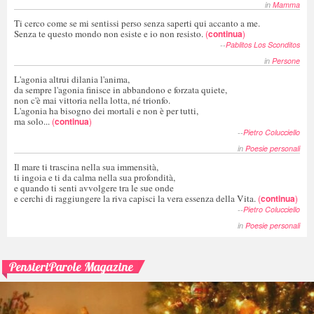
in
Mamma
Ti cerco come se mi sentissi perso senza saperti qui accanto a me.
Senza te questo mondo non esiste e io non resisto.
(
continua
)
--
Pablitos Los Sconditos
in
Persone
L'agonia altrui dilania l'anima,
da sempre l'agonia finisce in abbandono e forzata quiete,
non c'è mai vittoria nella lotta, né trionfo.
L'agonia ha bisogno dei mortali e non è per tutti,
ma solo...
(
continua
)
--
Pietro Colucciello
in
Poesie personali
Il mare ti trascina nella sua immensità,
ti ingoia e ti da calma nella sua profondità,
e quando ti senti avvolgere tra le sue onde
e cerchi di raggiungere la riva capisci la vera essenza della Vita.
(
continua
)
--
Pietro Colucciello
in
Poesie personali
PensieriParole Magazine