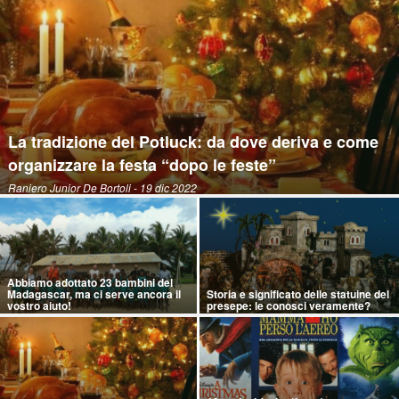
La tradizione del Potluck: da dove deriva e come
organizzare la festa “dopo le feste”
Raniero Junior De Bortoli
- 19 dic 2022
Abbiamo adottato 23 bambini del
Madagascar, ma ci serve ancora il
Storia e significato delle statuine del
vostro aiuto!
presepe: le conosci veramente?