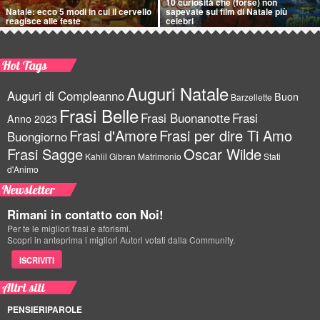
10 curiosità che (forse) non
Natale: ecco 5 modi in cui il cervello
sapevate sui film di Natale più
reagisce alle feste
celebri
Hot Tags
Auguri Natale
Auguri di Compleanno
Buon
Barzellette
Frasi Belle
Frasi Buonanotte
Frasi
Anno 2023
Frasi d'Amore
Frasi per dire Ti Amo
Buongiorno
Frasi Sagge
Oscar Wilde
Kahlil Gibran
Matrimonio
Stati
d'Animo
Newsletter
Rimani in contatto con Noi!
Per te le migliori frasi e aforismi.
Scopri in anteprima i migliori Autori votati dalla Community.
ISCRIVITI
Altri siti
PENSIERIPAROLE