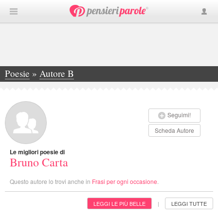
Poesie
»
Autore B
»
Bruno Carta
Seguimi!
Scheda Autore
Le migliori poesie di
Bruno Carta
Questo autore lo trovi anche in
Frasi per ogni occasione
.
LEGGI LE PIÙ BELLE
LEGGI TUTTE
|