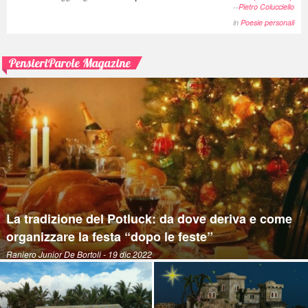
--
Pietro Colucciello
in
Poesie personali
PensieriParole Magazine
La tradizione del Potluck: da dove deriva e come
organizzare la festa “dopo le feste”
Raniero Junior De Bortoli
- 19 dic 2022