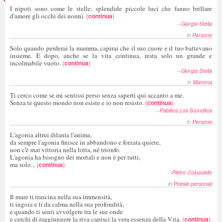
I nipoti sono come le stelle: splendide piccole luci che fanno brillare
d'amore gli occhi dei nonni.
(
continua
)
--
Giorgia Stella
in
Persone
Solo quando perderai la mamma, capirai che il suo cuore e il tuo battevano
insieme. E dopo, anche se la vita continua, resta solo un grande e
incolmabile vuoto.
(
continua
)
--
Giorgia Stella
in
Mamma
Ti cerco come se mi sentissi perso senza saperti qui accanto a me.
Senza te questo mondo non esiste e io non resisto.
(
continua
)
--
Pablitos Los Sconditos
in
Persone
L'agonia altrui dilania l'anima,
da sempre l'agonia finisce in abbandono e forzata quiete,
non c'è mai vittoria nella lotta, né trionfo.
L'agonia ha bisogno dei mortali e non è per tutti,
ma solo...
(
continua
)
--
Pietro Colucciello
in
Poesie personali
Il mare ti trascina nella sua immensità,
ti ingoia e ti da calma nella sua profondità,
e quando ti senti avvolgere tra le sue onde
e cerchi di raggiungere la riva capisci la vera essenza della Vita.
(
continua
)