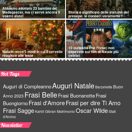
Abbiamo adottato 23 bambini del
Madagascar, ma ci serve ancora il
Storia e significato delle statuine del
vostro aiuto!
presepe: le conosci veramente?
10 curiosità che (forse) non
Natale: ecco 5 modi in cui il cervello
sapevate sui film di Natale più
reagisce alle feste
celebri
Hot Tags
Auguri Natale
Auguri di Compleanno
Buon
Barzellette
Frasi Belle
Frasi Buonanotte
Frasi
Anno 2023
Frasi d'Amore
Frasi per dire Ti Amo
Buongiorno
Frasi Sagge
Oscar Wilde
Kahlil Gibran
Matrimonio
Stati
d'Animo
Newsletter