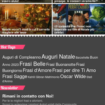
vostro aiuto!
presepe: le conosci veramente?
10 curiosità che (forse) non
Natale: ecco 5 modi in cui il cervello
sapevate sui film di Natale più
reagisce alle feste
celebri
Hot Tags
Auguri Natale
Auguri di Compleanno
Buon
Barzellette
Frasi Belle
Frasi Buonanotte
Frasi
Anno 2023
Frasi d'Amore
Frasi per dire Ti Amo
Buongiorno
Frasi Sagge
Oscar Wilde
Kahlil Gibran
Matrimonio
Stati
d'Animo
Newsletter
Rimani in contatto con Noi!
Per te le migliori frasi e aforismi.
Scopri in anteprima i migliori Autori votati dalla Community.