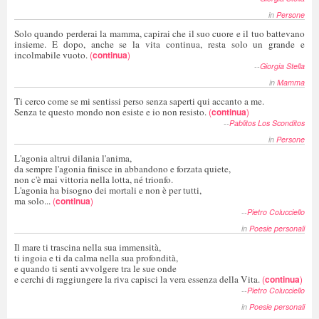
in
Persone
Solo quando perderai la mamma, capirai che il suo cuore e il tuo battevano
insieme. E dopo, anche se la vita continua, resta solo un grande e
incolmabile vuoto.
(
continua
)
--
Giorgia Stella
in
Mamma
Ti cerco come se mi sentissi perso senza saperti qui accanto a me.
Senza te questo mondo non esiste e io non resisto.
(
continua
)
--
Pablitos Los Sconditos
in
Persone
L'agonia altrui dilania l'anima,
da sempre l'agonia finisce in abbandono e forzata quiete,
non c'è mai vittoria nella lotta, né trionfo.
L'agonia ha bisogno dei mortali e non è per tutti,
ma solo...
(
continua
)
--
Pietro Colucciello
in
Poesie personali
Il mare ti trascina nella sua immensità,
ti ingoia e ti da calma nella sua profondità,
e quando ti senti avvolgere tra le sue onde
e cerchi di raggiungere la riva capisci la vera essenza della Vita.
(
continua
)
--
Pietro Colucciello
in
Poesie personali