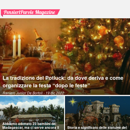
PensieriParole Magazine
La tradizione del Potluck: da dove deriva e come
organizzare la festa “dopo le feste”
Raniero Junior De Bortoli
- 19 dic 2022
Abbiamo adottato 23 bambini del
Madagascar, ma ci serve ancora il
Storia e significato delle statuine del