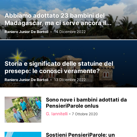
Abbiamo adottato 23 bambini del
Madagascar, ma ci serve ancora il...
Raniero Junior De Bortoli
-
14 Dicembre 2022
Storia e significato delle statuine del
presepe: le conosci veramente?
Raniero Junior De Bortoli
-
13 Dicembre 2022
Sono nove i bambini adottati da
PensieriParole onlus
G. Iannitelli
-
7 Ottobre 2020
Sostieni PensieriParole: un