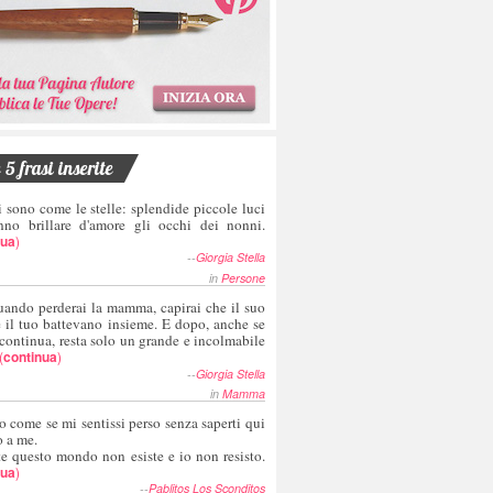
5 frasi inserite
i sono come le stelle: splendide piccole luci
nno brillare d'amore gli occhi dei nonni.
nua
)
--
Giorgia Stella
in
Persone
uando perderai la mamma, capirai che il suo
e il tuo battevano insieme. E dopo, anche se
 continua, resta solo un grande e incolmabile
(
continua
)
--
Giorgia Stella
in
Mamma
o come se mi sentissi perso senza saperti qui
o a me.
te questo mondo non esiste e io non resisto.
nua
)
--
Pablitos Los Sconditos