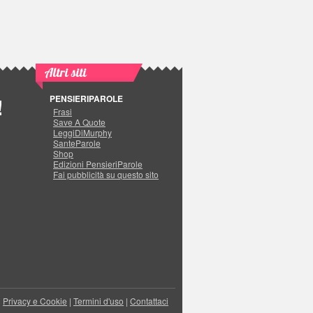
Altri siti
PENSIERIPAROLE
!
Frasi
Save A Quote
LeggiDiMurphy
SanteParole
Shop
Edizioni PensieriParole
Fai pubblicità su questo sito
|
Privacy e Cookie
|
Termini d'uso
|
Contattaci