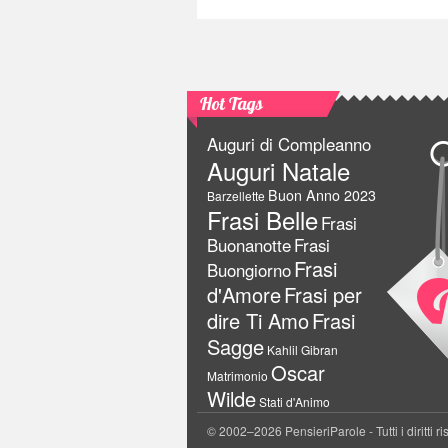
Hot Tags
Auguri di Compleanno
Auguri Natale
Buon Anno 2023
Barzellette
Frasi Belle
Frasi
Buonanotte
Frasi
Frasi
Buongiorno
d'Amore
Frasi per
dire Ti Amo
Frasi
Sagge
Kahlil Gibran
Oscar
Matrimonio
Wilde
Stati d'Animo
© 2002–2026 PensieriParole - Tutti i diritti ri