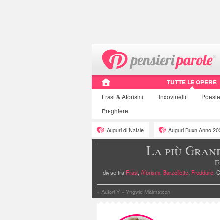
TUTTE LE OPERE
Frasi
& Aforismi
Indovinelli
Poesi
Preghiere
Auguri di Natale
Auguri Buon Anno 20
La più Gran
E
divise tra
Frasi
,
Aforismi
,
Barzellette
,
Freddure
, C
»
Autori Y
»
Yngwie Malmsteen