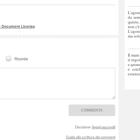
L'agoni
da sem
quiete,
e Document License
non c'è
L'agoni
ma solo
Il mare
Ricorda
ti ingo
e quand
e cerc
essenza
Disclaimer [
leggi/nascondi
]
Guida alla scrittura dei commenti