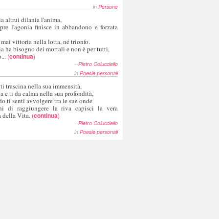
in
Persone
a altrui dilania l'anima,
pre l'agonia finisce in abbandono e forzata
 mai vittoria nella lotta, né trionfo.
a ha bisogno dei mortali e non è per tutti,
...
(
continua
)
--
Pietro Colucciello
in
Poesie personali
 ti trascina nella sua immensità,
ia e ti da calma nella sua profondità,
o ti senti avvolgere tra le sue onde
hi di raggiungere la riva capisci la vera
 della Vita.
(
continua
)
--
Pietro Colucciello
in
Poesie personali