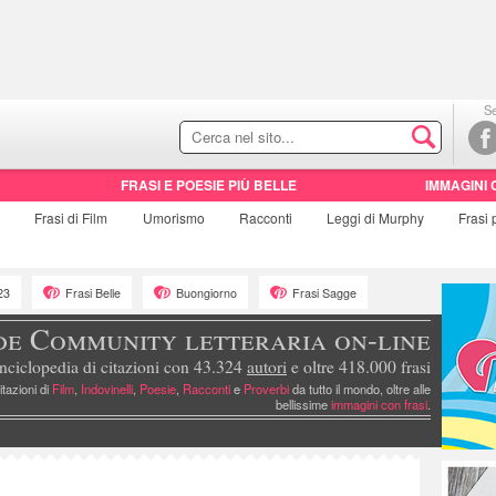
Se
FRASI E POESIE PIÙ BELLE
IMMAGINI 
e
Frasi di
Film
Umorismo
Racconti
Leggi di Murphy
Frasi
23
Frasi Belle
Buongiorno
Frasi Sagge
de Community letteraria on-line
nciclopedia di citazioni con 43.324
autori
e oltre 418.000 frasi
itazioni di
Film
,
Indovinelli
,
Poesie
,
Racconti
e
Proverbi
da tutto il mondo, oltre alle
bellissime
immagini con frasi
.