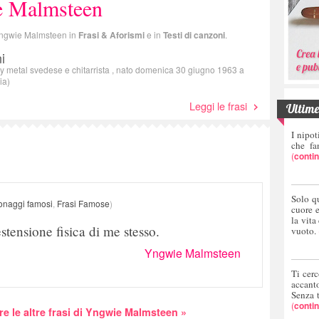
 Malmsteen
i Yngwie Malmsteen in
Frasi & Aforismi
e in
Testi di canzoni
.
i
 metal svedese e chitarrista , nato domenica 30 giugno 1963 a
ia)
Leggi le frasi
Ultime 
I nipot
che fa
(
conti
Solo q
onaggi famosi
,
Frasi Famose
)
cuore 
la vita
estensione fisica di me stesso.
vuoto.
Yngwie Malmsteen
Ti cerc
accant
Senza 
(
conti
re le altre frasi di Yngwie Malmsteen »