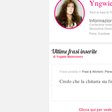
Yngwie
Trovi le frasi d
Informazion
Cantautore heavy
Stoccolma (Svez
Parla: Svedese
Ultime frasi inserite
di Yngwie Malmsteen
Frase postata in
Frasi & Aforismi
(
Pers
Credo che la chitarra sia l'
Clicca qui per vede