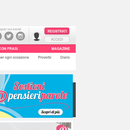
guici sui social
REGISTRATI
ACCEDI
CON FRASI
MAGAZINE
per ogni occasione
Proverbi
Diario