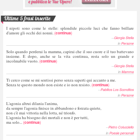
Ultime 5 frasi inserite
I nipoti sono come le stelle: splendide piccole luci che fanno brillare
d'amore gli occhi dei nonni.
(
continua
)
--
Giorgia Stella
in
Persone
Solo quando perderai la mamma, capirai che il suo cuore e il tuo battevano
insieme. E dopo, anche se la vita continua, resta solo un grande e
incolmabile vuoto.
(
continua
)
--
Giorgia Stella
in
Mamma
Ti cerco come se mi sentissi perso senza saperti qui accanto a me.
Senza te questo mondo non esiste e io non resisto.
(
continua
)
--
Pablitos Los Sconditos
in
Persone
L'agonia altrui dilania l'anima,
da sempre l'agonia finisce in abbandono e forzata quiete,
non c'è mai vittoria nella lotta, né trionfo.
L'agonia ha bisogno dei mortali e non è per tutti,
ma solo...
(
continua
)
--
Pietro Colucciello
in
Poesie personali