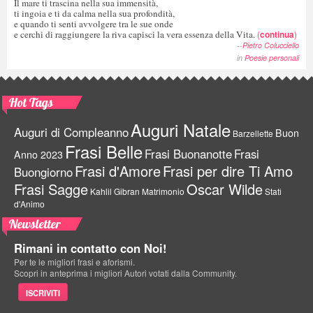
Il mare ti trascina nella sua immensità,
ti ingoia e ti da calma nella sua profondità,
e quando ti senti avvolgere tra le sue onde
e cerchi di raggiungere la riva capisci la vera essenza della Vita.
(
continua
)
--
Pietro Colucciello
in
Poesie personali
Hot Tags
Auguri Natale
Auguri di Compleanno
Buon
Barzellette
Frasi Belle
Frasi Buonanotte
Frasi
Anno 2023
Frasi d'Amore
Frasi per dire Ti Amo
Buongiorno
Frasi Sagge
Oscar Wilde
Kahlil Gibran
Matrimonio
Stati
d'Animo
Newsletter
Rimani in contatto con Noi!
Per te le migliori frasi e aforismi.
Scopri in anteprima i migliori Autori votati dalla Community.
ISCRIVITI