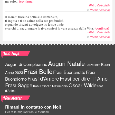
ma solo...
(
continua
)
--
Pietro Colucciello
in
Poesie personali
Il mare ti trascina nella sua immensità,
ti ingoia e ti da calma nella sua profondità,
e quando ti senti avvolgere tra le sue onde
e cerchi di raggiungere la riva capisci la vera essenza della Vita.
(
continua
)
--
Pietro Colucciello
in
Poesie personali
Hot Tags
Auguri Natale
Auguri di Compleanno
Buon
Barzellette
Frasi Belle
Frasi Buonanotte
Frasi
Anno 2023
Frasi d'Amore
Frasi per dire Ti Amo
Buongiorno
Frasi Sagge
Oscar Wilde
Kahlil Gibran
Matrimonio
Stati
d'Animo
Newsletter
Rimani in contatto con Noi!
Per te le migliori frasi e aforismi.