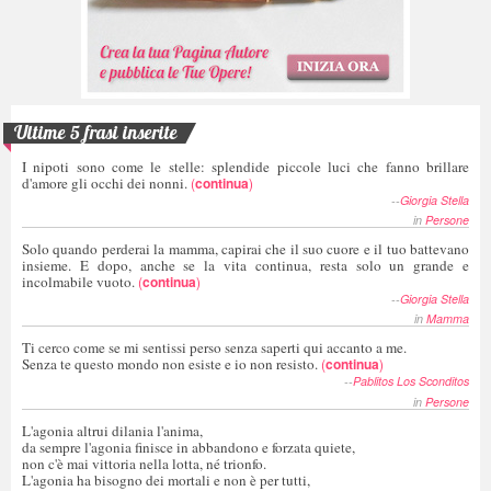
Ultime 5 frasi inserite
I nipoti sono come le stelle: splendide piccole luci che fanno brillare
d'amore gli occhi dei nonni.
(
continua
)
--
Giorgia Stella
in
Persone
Solo quando perderai la mamma, capirai che il suo cuore e il tuo battevano
insieme. E dopo, anche se la vita continua, resta solo un grande e
incolmabile vuoto.
(
continua
)
--
Giorgia Stella
in
Mamma
Ti cerco come se mi sentissi perso senza saperti qui accanto a me.
Senza te questo mondo non esiste e io non resisto.
(
continua
)
--
Pablitos Los Sconditos
in
Persone
L'agonia altrui dilania l'anima,
da sempre l'agonia finisce in abbandono e forzata quiete,
non c'è mai vittoria nella lotta, né trionfo.
L'agonia ha bisogno dei mortali e non è per tutti,