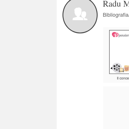
Radu M
Bibliografi
Il conce