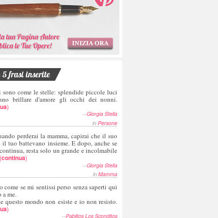
5 frasi inserite
i sono come le stelle: splendide piccole luci
nno brillare d'amore gli occhi dei nonni.
nua
)
--
Giorgia Stella
in
Persone
uando perderai la mamma, capirai che il suo
e il tuo battevano insieme. E dopo, anche se
 continua, resta solo un grande e incolmabile
(
continua
)
--
Giorgia Stella
in
Mamma
o come se mi sentissi perso senza saperti qui
o a me.
te questo mondo non esiste e io non resisto.
nua
)
--
Pablitos Los Sconditos