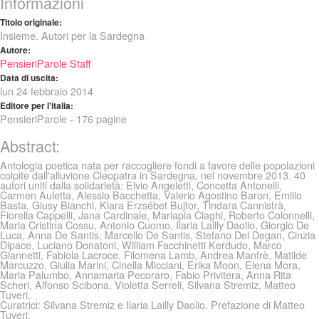
Informazioni
Titolo originale:
Insieme. Autori per la Sardegna
Autore:
PensieriParole Staff
Data di uscita:
lun 24 febbraio 2014
Editore per l'italia:
PensieriParole - 176 pagine
Abstract:
Antologia poetica nata per raccogliere fondi a favore delle popolazioni
colpite dall'alluvione Cleopatra in Sardegna, nel novembre 2013. 40
autori uniti dalla solidarietà: Elvio Angeletti, Concetta Antonelli,
Carmen Auletta, Alessio Bacchetta, Valerio Agostino Baron, Emilio
Basta, Giusy Bianchi, Klara Erzsébet Bujtor, Tindara Cannistrà,
Fiorella Cappelli, Jana Cardinale, Mariapia Ciaghi, Roberto Colonnelli,
Maria Cristina Cossu, Antonio Cuomo, Ilaria Lailly Daolio, Giorgio De
Luca, Anna De Santis, Marcello De Santis, Stefano Del Degan, Cinzia
Dipace, Luciano Donatoni, William Facchinetti Kerdudo, Marco
Giannetti, Fabiola Lacroce, Filomena Lamb, Andrea Manfrè, Matilde
Marcuzzo, Giulia Marini, Cinella Micciani, Erika Moon, Elena Mora,
Maria Palumbo, Annamaria Pecoraro, Fabio Privitera, Anna Rita
Scheri, Alfonso Scibona, Violetta Serreli, Silvana Stremiz, Matteo
Tuveri.
Curatrici: Silvana Stremiz e Ilaria Lailly Daolio. Prefazione di Matteo
Tuveri.