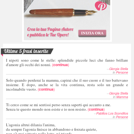
Ultime 5 frasi inserite
I nipoti sono come le stelle: splendide piccole luci che fanno brillare
d'amore gli occhi dei nonni.
(
continua
)
--
Giorgia Stella
in
Persone
Solo quando perderai la mamma, capirai che il suo cuore e il tuo battevano
insieme. E dopo, anche se la vita continua, resta solo un grande e
incolmabile vuoto.
(
continua
)
--
Giorgia Stella
in
Mamma
Ti cerco come se mi sentissi perso senza saperti qui accanto a me.
Senza te questo mondo non esiste e io non resisto.
(
continua
)
--
Pablitos Los Sconditos
in
Persone
L'agonia altrui dilania l'anima,
da sempre l'agonia finisce in abbandono e forzata quiete,
non c'è mai vittoria nella lotta, né trionfo.