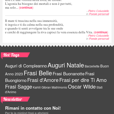
L'agonia ha bisogno dei mortali e non è per tutti,
ma solo...
(
continua
)
--
Pietro Colucciello
in
Poesie personali
Il mare ti trascina nella sua immensità,
ti ingoia e ti da calma nella sua profondità,
e quando ti senti avvolgere tra le sue onde
e cerchi di raggiungere la riva capisci la vera essenza della Vita.
(
continua
)
--
Pietro Colucciello
in
Poesie personali
Hot Tags
Auguri Natale
Auguri di Compleanno
Buon
Barzellette
Frasi Belle
Frasi Buonanotte
Frasi
Anno 2023
Frasi d'Amore
Frasi per dire Ti Amo
Buongiorno
Frasi Sagge
Oscar Wilde
Kahlil Gibran
Matrimonio
Stati
d'Animo
Newsletter
Rimani in contatto con Noi!
Per te le migliori frasi e aforismi.