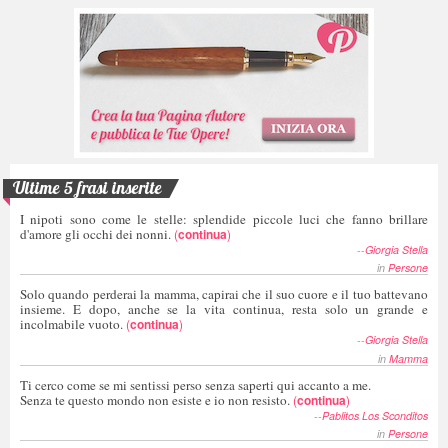
Ultime 5 frasi inserite
I nipoti sono come le stelle: splendide piccole luci che fanno brillare
d'amore gli occhi dei nonni.
(
continua
)
--
Giorgia Stella
in
Persone
Solo quando perderai la mamma, capirai che il suo cuore e il tuo battevano
insieme. E dopo, anche se la vita continua, resta solo un grande e
incolmabile vuoto.
(
continua
)
--
Giorgia Stella
in
Mamma
Ti cerco come se mi sentissi perso senza saperti qui accanto a me.
Senza te questo mondo non esiste e io non resisto.
(
continua
)
--
Pablitos Los Sconditos
in
Persone