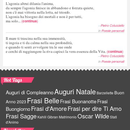
L'agonia altrui dilania l'anima,
da sempre l'agonia finisce in abbandono e forzata quiete,
non c'è mai vittoria nella lotta, né trionfo.
L'agonia ha bisogno dei mortali e non è per tutti,
ma solo...
(
continua
)
--
Pietro Colucciello
in
Poesie personali
Il mare ti trascina nella sua immensità,
ti ingoia e ti da calma nella sua profondità,
e quando ti senti avvolgere tra le sue onde
e cerchi di raggiungere la riva capisci la vera essenza della Vita.
(
continua
)
--
Pietro Colucciello
in
Poesie personali
Hot Tags
Auguri Natale
Auguri di Compleanno
Buon
Barzellette
Frasi Belle
Frasi Buonanotte
Frasi
Anno 2023
Frasi d'Amore
Frasi per dire Ti Amo
Buongiorno
Frasi Sagge
Oscar Wilde
Kahlil Gibran
Matrimonio
Stati
d'Animo