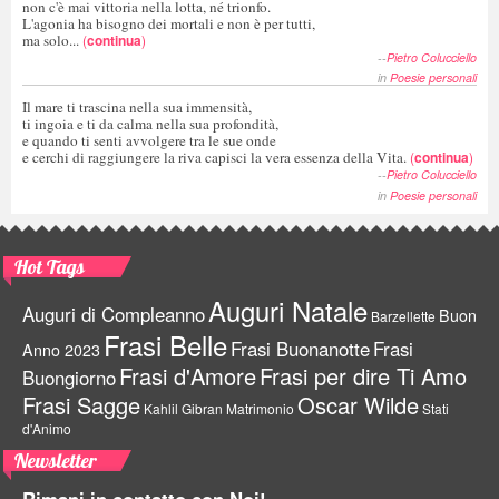
non c'è mai vittoria nella lotta, né trionfo.
L'agonia ha bisogno dei mortali e non è per tutti,
ma solo...
(
continua
)
--
Pietro Colucciello
in
Poesie personali
Il mare ti trascina nella sua immensità,
ti ingoia e ti da calma nella sua profondità,
e quando ti senti avvolgere tra le sue onde
e cerchi di raggiungere la riva capisci la vera essenza della Vita.
(
continua
)
--
Pietro Colucciello
in
Poesie personali
Hot Tags
Auguri Natale
Auguri di Compleanno
Buon
Barzellette
Frasi Belle
Frasi Buonanotte
Frasi
Anno 2023
Frasi d'Amore
Frasi per dire Ti Amo
Buongiorno
Frasi Sagge
Oscar Wilde
Kahlil Gibran
Matrimonio
Stati
d'Animo
Newsletter
Rimani in contatto con Noi!