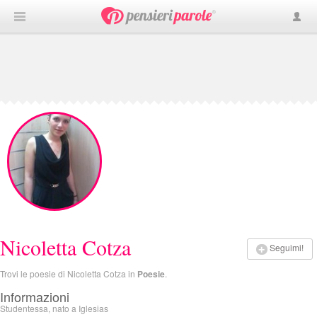
Nicoletta Cotza
Seguimi!
Trovi le poesie di Nicoletta Cotza in
Poesie
.
Informazioni
Studentessa, nato a Iglesias