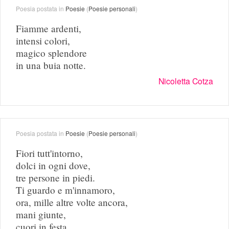
Poesia postata in
Poesie
(
Poesie personali
)
Fiamme ardenti,
intensi colori,
magico splendore
in una buia notte.
Nicoletta Cotza
Poesia postata in
Poesie
(
Poesie personali
)
Fiori tutt'intorno,
dolci in ogni dove,
tre persone in piedi.
Ti guardo e m'innamoro,
ora, mille altre volte ancora,
mani giunte,
cuori in festa...