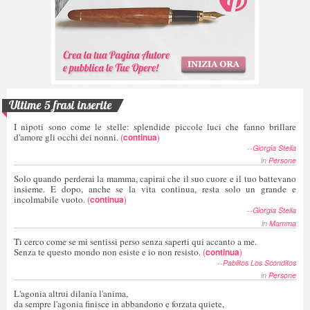
Ultime 5 frasi inserite
I nipoti sono come le stelle: splendide piccole luci che fanno brillare
d'amore gli occhi dei nonni.
(
continua
)
--
Giorgia Stella
in
Persone
Solo quando perderai la mamma, capirai che il suo cuore e il tuo battevano
insieme. E dopo, anche se la vita continua, resta solo un grande e
incolmabile vuoto.
(
continua
)
--
Giorgia Stella
in
Mamma
Ti cerco come se mi sentissi perso senza saperti qui accanto a me.
Senza te questo mondo non esiste e io non resisto.
(
continua
)
--
Pablitos Los Sconditos
in
Persone
L'agonia altrui dilania l'anima,
da sempre l'agonia finisce in abbandono e forzata quiete,