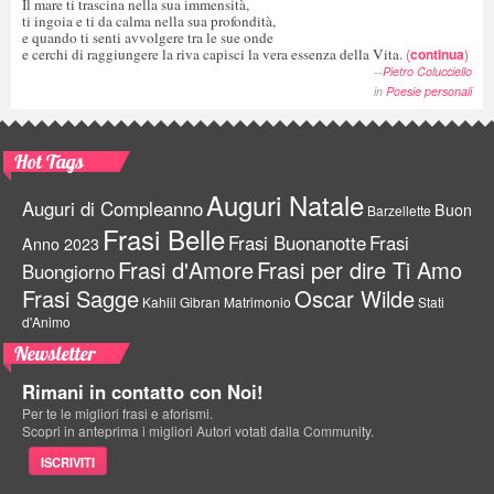
Il mare ti trascina nella sua immensità,
ti ingoia e ti da calma nella sua profondità,
e quando ti senti avvolgere tra le sue onde
e cerchi di raggiungere la riva capisci la vera essenza della Vita.
(
continua
)
--
Pietro Colucciello
in
Poesie personali
Hot Tags
Auguri Natale
Auguri di Compleanno
Buon
Barzellette
Frasi Belle
Frasi Buonanotte
Frasi
Anno 2023
Frasi d'Amore
Frasi per dire Ti Amo
Buongiorno
Frasi Sagge
Oscar Wilde
Kahlil Gibran
Matrimonio
Stati
d'Animo
Newsletter
Rimani in contatto con Noi!
Per te le migliori frasi e aforismi.
Scopri in anteprima i migliori Autori votati dalla Community.
ISCRIVITI