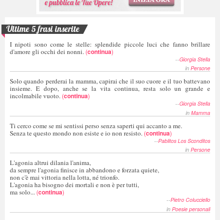
Ultime 5 frasi inserite
I nipoti sono come le stelle: splendide piccole luci che fanno brillare
d'amore gli occhi dei nonni.
(
continua
)
--
Giorgia Stella
in
Persone
Solo quando perderai la mamma, capirai che il suo cuore e il tuo battevano
insieme. E dopo, anche se la vita continua, resta solo un grande e
incolmabile vuoto.
(
continua
)
--
Giorgia Stella
in
Mamma
Ti cerco come se mi sentissi perso senza saperti qui accanto a me.
Senza te questo mondo non esiste e io non resisto.
(
continua
)
--
Pablitos Los Sconditos
in
Persone
L'agonia altrui dilania l'anima,
da sempre l'agonia finisce in abbandono e forzata quiete,
non c'è mai vittoria nella lotta, né trionfo.
L'agonia ha bisogno dei mortali e non è per tutti,
ma solo...
(
continua
)
--
Pietro Colucciello
in
Poesie personali