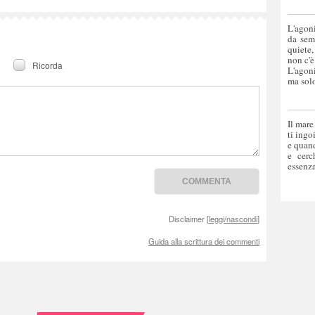
L'agoni
da sem
quiete,
non c'è
Ricorda
L'agoni
ma solo
Il mare
ti ingo
e quand
e cerc
essenza
Disclaimer [
leggi/nascondi
]
Guida alla scrittura dei commenti