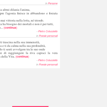
in
Persone
a altrui dilania l'anima,
pre l'agonia finisce in abbandono e forzata
 mai vittoria nella lotta, né trionfo.
a ha bisogno dei mortali e non è per tutti,
...
(
continua
)
--
Pietro Colucciello
in
Poesie personali
 ti trascina nella sua immensità,
ia e ti da calma nella sua profondità,
o ti senti avvolgere tra le sue onde
hi di raggiungere la riva capisci la vera
 della Vita.
(
continua
)
--
Pietro Colucciello
in
Poesie personali