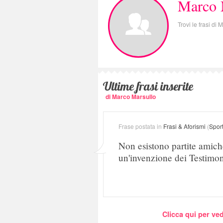
Marco 
Trovi le frasi di
Ultime frasi inserite
di Marco Marsullo
Frase postata in
Frasi & Aforismi
(
Spor
Non esistono partite amichev
un'invenzione dei Testimo
Clicca qui per ved