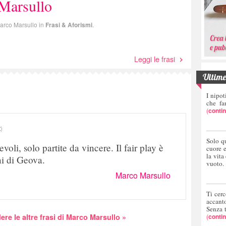
Marsullo
 Marco Marsullo in
Frasi & Aforismi
.
Leggi le frasi
Ultime 
I nipot
che fa
(
conti
t
)
Solo q
oli, solo partite da vincere. Il fair play è
cuore 
la vita
ni di Geova.
vuoto.
Marco Marsullo
Ti cerc
accant
Senza 
(
conti
ere le altre frasi di Marco Marsullo »