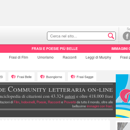
Se
FRASI E POESIE PIÙ BELLE
IMMAGINI 
e
Frasi di
Film
Umorismo
Racconti
Leggi di Murphy
Frasi
23
Frasi Belle
Buongiorno
Frasi Sagge
de Community letteraria on-line
nciclopedia di citazioni con 43.324
autori
e oltre 418.000 frasi
itazioni di
Film
,
Indovinelli
,
Poesie
,
Racconti
e
Proverbi
da tutto il mondo, oltre alle
bellissime
immagini con frasi
.