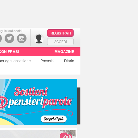
guici sui social
REGISTRATI
ACCEDI
CON FRASI
MAGAZINE
per ogni occasione
Proverbi
Diario