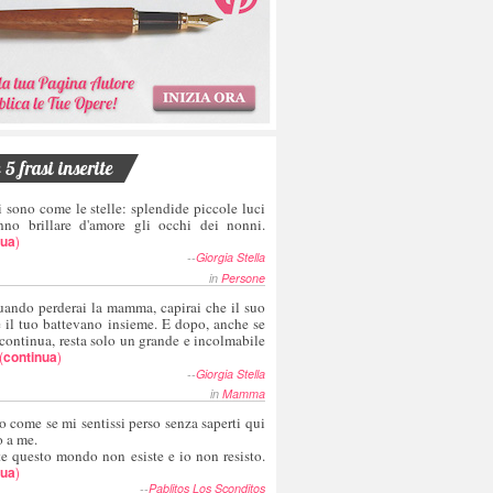
5 frasi inserite
i sono come le stelle: splendide piccole luci
nno brillare d'amore gli occhi dei nonni.
nua
)
--
Giorgia Stella
in
Persone
uando perderai la mamma, capirai che il suo
e il tuo battevano insieme. E dopo, anche se
 continua, resta solo un grande e incolmabile
(
continua
)
--
Giorgia Stella
in
Mamma
o come se mi sentissi perso senza saperti qui
o a me.
te questo mondo non esiste e io non resisto.
nua
)
--
Pablitos Los Sconditos